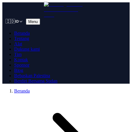
🇮🇩
Menu
ID
Beranda
Tentang
Alat
Dukung kami
Tim
Kontak
Sponsor
Blog
Bebaskan Palestina
Berdiri Bersama Sudan
Beranda