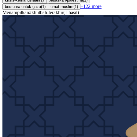
krisis-kemanusiaan
(
1
)
bebaskan-palestina
(
1
)
+
122
more
bersuara-untuk-gaza
(
1
)
umat-muslim
(
1
)
Menampilkan
#
khutbah-terakhir
(
1
hasil
)