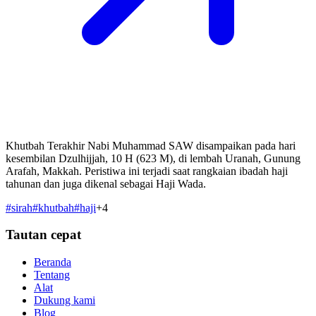
Khutbah Terakhir Nabi Muhammad SAW disampaikan pada hari
kesembilan Dzulhijjah, 10 H (623 M), di lembah Uranah, Gunung
Arafah, Makkah. Peristiwa ini terjadi saat rangkaian ibadah haji
tahunan dan juga dikenal sebagai Haji Wada.
#
sirah
#
khutbah
#
haji
+
4
Tautan cepat
Beranda
Tentang
Alat
Dukung kami
Blog