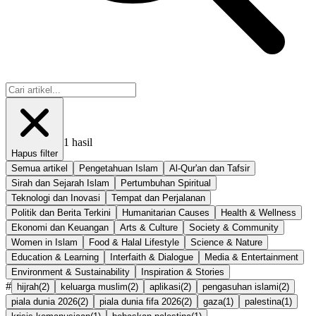
1
hasil
Hapus filter
Semua artikel
Pengetahuan Islam
Al-Qur'an dan Tafsir
Sirah dan Sejarah Islam
Pertumbuhan Spiritual
Teknologi dan Inovasi
Tempat dan Perjalanan
Politik dan Berita Terkini
Humanitarian Causes
Health & Wellness
Ekonomi dan Keuangan
Arts & Culture
Society & Community
Women in Islam
Food & Halal Lifestyle
Science & Nature
Education & Learning
Interfaith & Dialogue
Media & Entertainment
Environment & Sustainability
Inspiration & Stories
#
hijrah
(
2
)
keluarga muslim
(
2
)
aplikasi
(
2
)
pengasuhan islami
(
2
)
piala dunia 2026
(
2
)
piala dunia fifa 2026
(
2
)
gaza
(
1
)
palestina
(
1
)