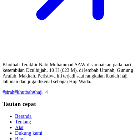
Khutbah Terakhir Nabi Muhammad SAW disampaikan pada hari
kesembilan Dzulhijjah, 10 H (623 M), di lembah Uranah, Gunung
Arafah, Makkah. Peristiwa ini terjadi saat rangkaian ibadah haji
tahunan dan juga dikenal sebagai Haji Wada.
#
sirah
#
khutbah
#
haji
+
4
Tautan cepat
Beranda
Tentang
Alat
Dukung kami
Blog