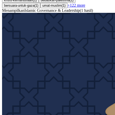
krisis-kemanusiaan
(
1
)
bebaskan-palestina
(
1
)
+
122
more
bersuara-untuk-gaza
(
1
)
umat-muslim
(
1
)
Menampilkan
Islamic Governance & Leadership
(
1
hasil
)