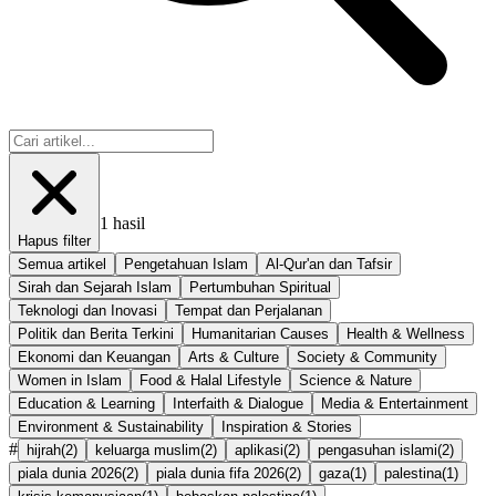
1
hasil
Hapus filter
Semua artikel
Pengetahuan Islam
Al-Qur'an dan Tafsir
Sirah dan Sejarah Islam
Pertumbuhan Spiritual
Teknologi dan Inovasi
Tempat dan Perjalanan
Politik dan Berita Terkini
Humanitarian Causes
Health & Wellness
Ekonomi dan Keuangan
Arts & Culture
Society & Community
Women in Islam
Food & Halal Lifestyle
Science & Nature
Education & Learning
Interfaith & Dialogue
Media & Entertainment
Environment & Sustainability
Inspiration & Stories
#
hijrah
(
2
)
keluarga muslim
(
2
)
aplikasi
(
2
)
pengasuhan islami
(
2
)
piala dunia 2026
(
2
)
piala dunia fifa 2026
(
2
)
gaza
(
1
)
palestina
(
1
)