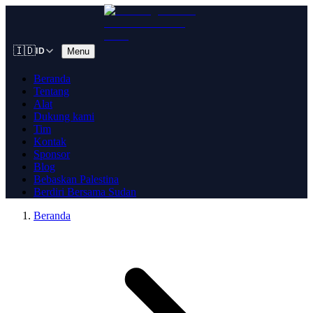
🇮🇩
Menu
ID
Beranda
Tentang
Alat
Dukung kami
Tim
Kontak
Sponsor
Blog
Bebaskan Palestina
Berdiri Bersama Sudan
Beranda