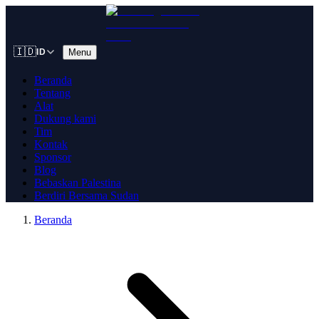
🇮🇩
Menu
ID
Beranda
Tentang
Alat
Dukung kami
Tim
Kontak
Sponsor
Blog
Bebaskan Palestina
Berdiri Bersama Sudan
Beranda