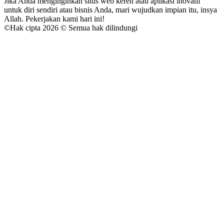
Jika Anda menginginkan situs web keren atau aplikasi inovatif
untuk diri sendiri atau bisnis Anda, mari wujudkan impian itu, insya
Allah. Pekerjakan kami hari ini!
©
Hak cipta 2026 © Semua hak dilindungi