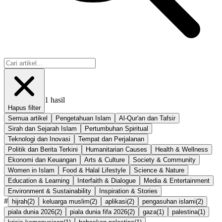
1
hasil
Hapus filter
Semua artikel
Pengetahuan Islam
Al-Qur'an dan Tafsir
Sirah dan Sejarah Islam
Pertumbuhan Spiritual
Teknologi dan Inovasi
Tempat dan Perjalanan
Politik dan Berita Terkini
Humanitarian Causes
Health & Wellness
Ekonomi dan Keuangan
Arts & Culture
Society & Community
Women in Islam
Food & Halal Lifestyle
Science & Nature
Education & Learning
Interfaith & Dialogue
Media & Entertainment
Environment & Sustainability
Inspiration & Stories
#
hijrah
(
2
)
keluarga muslim
(
2
)
aplikasi
(
2
)
pengasuhan islami
(
2
)
piala dunia 2026
(
2
)
piala dunia fifa 2026
(
2
)
gaza
(
1
)
palestina
(
1
)