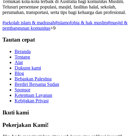
Temukan kota-kota terbaik di Australia bagi komunitas Muslim.
Telusuri persentase populasi, masjid, fasilitas halal, sekolah,
perumahan, transportasi, serta tips bagi keluarga dan profesional.
#
sekolah islam & madrasah
#
islamofobia & hak muslim
#
masjid &
pembangunan komunitas
+
9
Tautan cepat
Beranda
Tentang
Alat
Dukung kami
Blog
Bebaskan Palestina
Berdiri Bersama Sudan
Sponsor
Ketentuan Layanan
Kebijakan Privasi
Ikuti kami
Pekerjakan Kami!