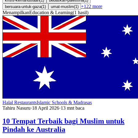
krisis-kemanusiaan
(
1
)
bebaskan-palestina
(
1
)
+
122
more
bersuara-untuk-gaza
(
1
)
umat-muslim
(
1
)
Menampilkan
Education & Learning
(
1
hasil
)
Halal Restaurants
Islamic Schools & Madrasas
Tahiru Nasuru
·
18 April 2026
·
13
mnt baca
10 Tempat Terbaik bagi Muslim untuk
Pindah ke Australia