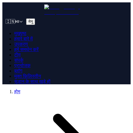
🇮🇳
मेनू
HI
मुखपृष्ठ
हमारे बारे में
उपकरण
हमें समर्थन करें
टीम
संपर्क
प्रायोजक
ब्लॉग
मुक्त फ़िलिस्तीन
सूडान के साथ खड़े हों
होम