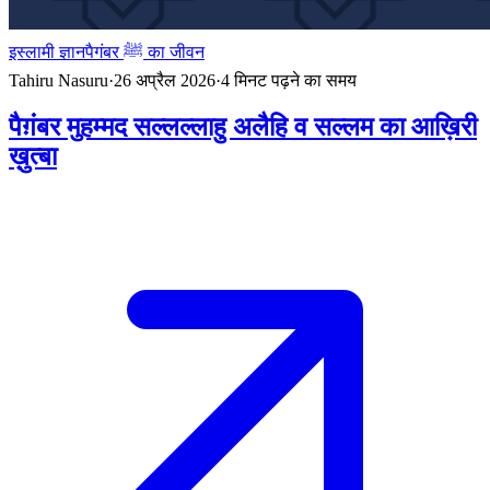
इस्लामी ज्ञान
पैगंबर ﷺ का जीवन
Tahiru Nasuru
·
26 अप्रैल 2026
·
4
मिनट पढ़ने का समय
पैग़ंबर मुहम्मद सल्लल्लाहु अलैहि व सल्लम का आख़िरी
ख़ुत्बा