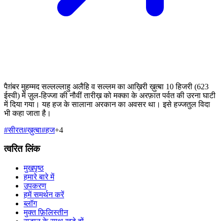
पैग़ंबर मुहम्मद सल्लल्लाहु अलैहि व सल्लम का आख़िरी ख़ुत्बा 10 हिजरी (623
ईस्वी) में ज़ुल-हिज्जा की नौवीं तारीख़ को मक्का के अरफ़ात पर्वत की उरना घाटी
में दिया गया। यह हज के सालाना अरकान का अवसर था। इसे हज्जतुल विदा
भी कहा जाता है।
#
सीरत
#
ख़ुत्बा
#
हज
+
4
त्वरित लिंक
मुखपृष्ठ
हमारे बारे में
उपकरण
हमें समर्थन करें
ब्लॉग
मुक्त फ़िलिस्तीन