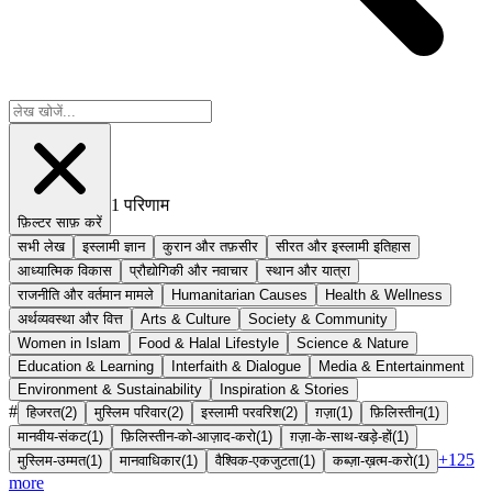
1
परिणाम
फ़िल्टर साफ़ करें
सभी लेख
इस्लामी ज्ञान
कुरान और तफ़सीर
सीरत और इस्लामी इतिहास
आध्यात्मिक विकास
प्रौद्योगिकी और नवाचार
स्थान और यात्रा
राजनीति और वर्तमान मामले
Humanitarian Causes
Health & Wellness
अर्थव्यवस्था और वित्त
Arts & Culture
Society & Community
Women in Islam
Food & Halal Lifestyle
Science & Nature
Education & Learning
Interfaith & Dialogue
Media & Entertainment
Environment & Sustainability
Inspiration & Stories
#
हिजरत
(
2
)
मुस्लिम परिवार
(
2
)
इस्लामी परवरिश
(
2
)
ग़ज़ा
(
1
)
फ़िलिस्तीन
(
1
)
मानवीय-संकट
(
1
)
फ़िलिस्तीन-को-आज़ाद-करो
(
1
)
ग़ज़ा-के-साथ-खड़े-हों
(
1
)
+
125
मुस्लिम-उम्मत
(
1
)
मानवाधिकार
(
1
)
वैश्विक-एकजुटता
(
1
)
कब्ज़ा-ख़त्म-करो
(
1
)
more