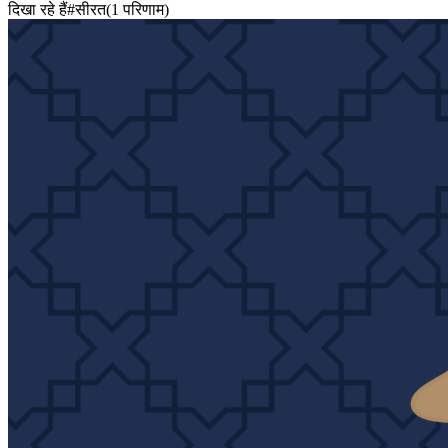
दिखा रहे हैं
#
सीरत
(
1
परिणाम
)