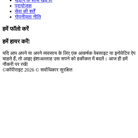
सूडान के साथ खड़े हों
प्रायोजक
सेवा की शर्तें
गोपनीयता नीति
हमें फॉलो करें
हमें हायर करें!
यदि आप अपने या अपने व्यवसाय के लिए एक आकर्षक वेबसाइट या इनोवेटिव ऐप
चाहते हैं, तो आइए इंशाअल्लाह उस सपने को हकीकत में बदलें। आज ही हमें
नौकरी पर रखें!
©
कॉपीराइट 2026 © सर्वाधिकार सुरक्षित