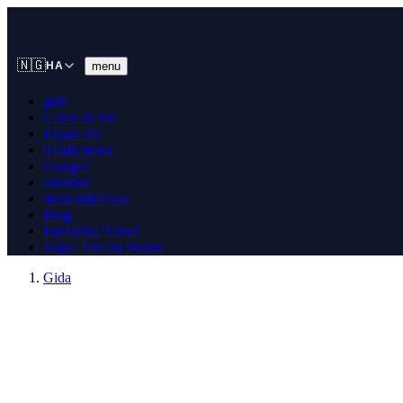
🇳🇬
menu
HA
gida
Game da mu
kayan aiki
tallafa mana
tawagar
tuntuɓar
masu tallafawa
Blog
Falasdinu 'Yanci
Tsaya Tare da Sudan
Gida