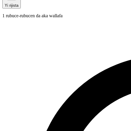
Yi rijista
1
rubuce-rubucen da aka wallafa