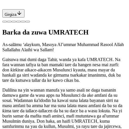
Girgiza
Barka da zuwa UMRATECH
As-salāmu ‘alaykum, Masoya Al’ummar Muhammad Rasool Allah
Sallallahu Alaihi wa Sallam!
Gaisuwa mai dumi daga Tahir, wanda ya kafa UMRATECH. Na
fara wannan tafiya ta ban mamaki tare da hangen nesa mai zurfi:
don ƙirƙirar aikace-aikacen Musulunci kyauta, masu mayar da
hankali ga sirri waɗanda ke girmama tsarkakar imaninmu, duk ba
tare da kutsawa tallar da ke kawo cikas ba.
Dalilina na yin wannan manufa ya samo asali ne daga tsananin
damuwa game da wasu apps na Musulunci da ake amfani da su
sosai. Waɗannan ƙa'idodin ba kawai suna lalata bayanan sirri na
masu amfani ba amma har ma suna lalata masu amfani da ba su da
ƙima tare da tallace-tallacen da ba su dace ba a wasu lokuta. Na yi
burin samar da mafita mafi aminci, mafi mutuntawa ga al'ummar
Musulmin duniya. Don haka, an haifi UMRATECH, kuma
samfurinmu na yau da kullun, Musulmi, ya rayu tare da jajircewa,