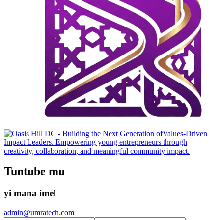
Tuntube mu
yi mana imel
admin@umratech.com