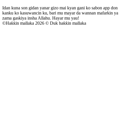
Idan kuna son gidan yanar gizo mai kyan gani ko sabon app don
kanku ko kasuwancin ku, bari mu mayar da wannan mafarkin ya
zama gaskiya insha Allahu. Hayar mu yau!
©
Haƙƙin mallaka 2026 © Duk haƙƙin mallaka