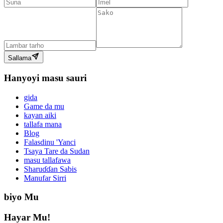
Sallama
Hanyoyi masu sauri
gida
Game da mu
kayan aiki
tallafa mana
Blog
Falasdinu 'Yanci
Tsaya Tare da Sudan
masu tallafawa
Sharuɗɗan Sabis
Manufar Sirri
biyo Mu
Hayar Mu!