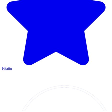
Manzon Allah ﷺ ya ce: Wanda ya karanta harafi ɗaya daga Littafin
Allah yana da lada, kuma lada tana ninka goma. Ba na cewa Alif
Lam Mim harafi ɗaya ba; a'a, Alif harafi ne, Lam harafi ne, Mim
harafi ne. (Jami' at-Tirmizi 2910 — daga Abdullahi bn Mas'ud)
Fara da ayar ɗaya. Sanya al'ada. Bari Kur'ani ya zama ɓangare na
kowace rana.
Ziyarci Yanar Gizo
Fitattu
Zazzagewa