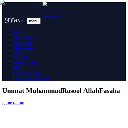
🇳🇬
menu
HA
gida
Game da mu
kayan aiki
tallafa mana
tawagar
tuntuɓar
masu tallafawa
Blog
Falasdinu 'Yanci
Tsaya Tare da Sudan
Ummat Muhammad
Rasool Allah
Fasaha
game da mu