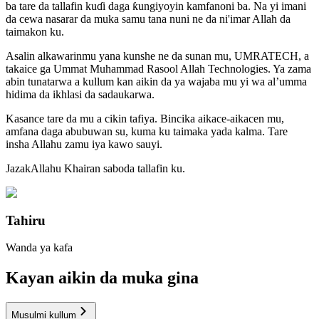
ba tare da tallafin kuɗi daga ƙungiyoyin kamfanoni ba. Na yi imani
da cewa nasarar da muka samu tana nuni ne da ni'imar Allah da
taimakon ku.
Asalin alkawarinmu yana kunshe ne da sunan mu, UMRATECH, a
takaice ga Ummat Muhammad Rasool Allah Technologies. Ya zama
abin tunatarwa a kullum kan aikin da ya wajaba mu yi wa al’umma
hidima da ikhlasi da sadaukarwa.
Kasance tare da mu a cikin tafiya. Bincika aikace-aikacen mu,
amfana daga abubuwan su, kuma ku taimaka yada kalma. Tare
insha Allahu zamu iya kawo sauyi.
JazakAllahu Khairan saboda tallafin ku.
Tahiru
Wanda ya kafa
Kayan aikin da muka gina
Musulmi kullum