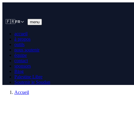
🇫🇷
menu
FR
accueil
à propos
outils
nous soutenir
équipe
contact
sponsors
Blog
Palestine Libre
Soutenir le Soudan
Accueil