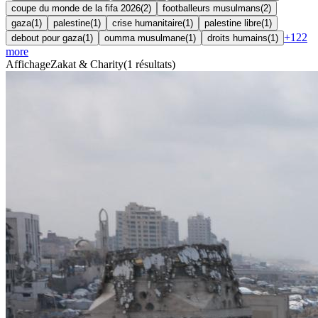
coupe du monde de la fifa 2026
(
2
)
footballeurs musulmans
(
2
)
gaza
(
1
)
palestine
(
1
)
crise humanitaire
(
1
)
palestine libre
(
1
)
+
122
debout pour gaza
(
1
)
oumma musulmane
(
1
)
droits humains
(
1
)
more
Affichage
Zakat & Charity
(
1
résultats
)