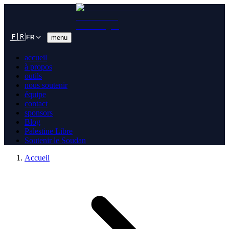
🇫🇷
menu
FR
accueil
à propos
outils
nous soutenir
équipe
contact
sponsors
Blog
Palestine Libre
Soutenir le Soudan
Accueil