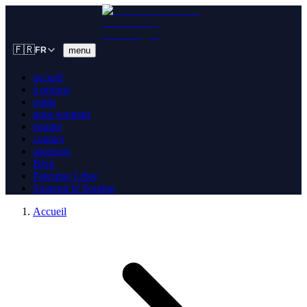
🇫🇷
menu
FR
accueil
à propos
outils
nous soutenir
équipe
contact
sponsors
Blog
Palestine Libre
Soutenir le Soudan
Accueil