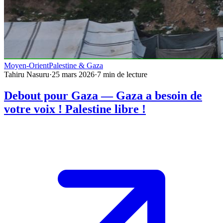
Moyen-Orient
Palestine & Gaza
Tahiru Nasuru
·
25 mars 2026
·
7
min de lecture
Debout pour Gaza — Gaza a besoin de
votre voix ! Palestine libre !