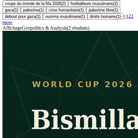
coupe du monde de la fifa 2026
(
2
)
footballeurs musulmans
(
2
)
gaza
(
1
)
palestine
(
1
)
crise humanitaire
(
1
)
palestine libre
(
1
)
+
122
debout pour gaza
(
1
)
oumma musulmane
(
1
)
droits humains
(
1
)
more
Affichage
Geopolitics & Analysis
(
2
résultats
)