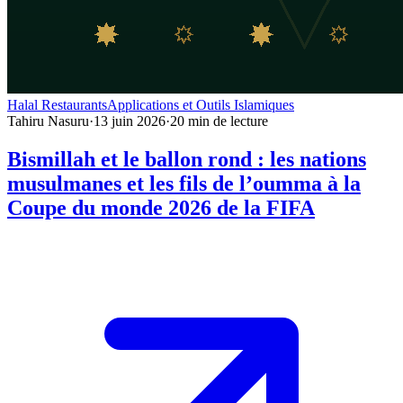
Halal Restaurants
Applications et Outils Islamiques
Tahiru Nasuru
·
13 juin 2026
·
20
min de lecture
Bismillah et le ballon rond : les nations
musulmanes et les fils de l’oumma à la
Coupe du monde 2026 de la FIFA