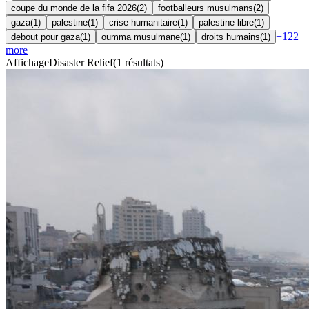
coupe du monde de la fifa 2026
(
2
)
footballeurs musulmans
(
2
)
gaza
(
1
)
palestine
(
1
)
crise humanitaire
(
1
)
palestine libre
(
1
)
+
122
debout pour gaza
(
1
)
oumma musulmane
(
1
)
droits humains
(
1
)
more
Affichage
Disaster Relief
(
1
résultats
)