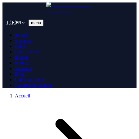
🇫🇷
menu
FR
accueil
à propos
outils
nous soutenir
équipe
contact
sponsors
Blog
Palestine Libre
Soutenir le Soudan
Accueil