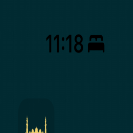
🇪🇸
menú
ES
inicio
acerca de
herramientas
apóyanos
equipo
contacto
patrocinadores
Blog
Palestina Libre
Apoya al Sudán
Inicio