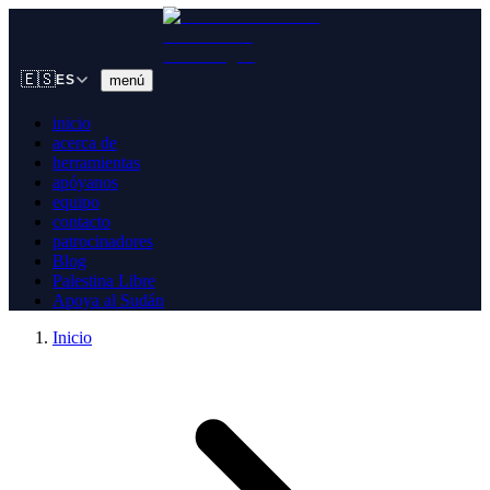
🇪🇸
menú
ES
inicio
acerca de
herramientas
apóyanos
equipo
contacto
patrocinadores
Blog
Palestina Libre
Apoya al Sudán
Inicio