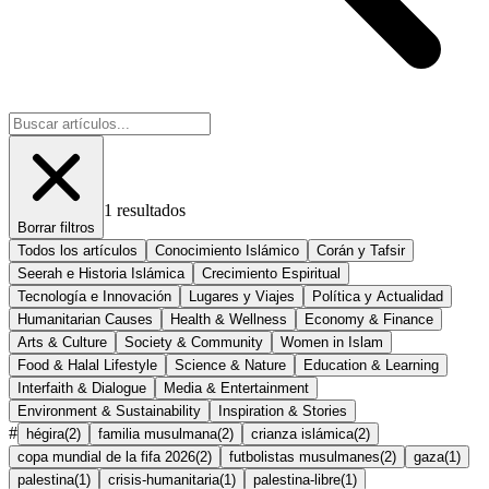
1
resultados
Borrar filtros
Todos los artículos
Conocimiento Islámico
Corán y Tafsir
Seerah e Historia Islámica
Crecimiento Espiritual
Tecnología e Innovación
Lugares y Viajes
Política y Actualidad
Humanitarian Causes
Health & Wellness
Economy & Finance
Arts & Culture
Society & Community
Women in Islam
Food & Halal Lifestyle
Science & Nature
Education & Learning
Interfaith & Dialogue
Media & Entertainment
Environment & Sustainability
Inspiration & Stories
#
hégira
(
2
)
familia musulmana
(
2
)
crianza islámica
(
2
)
copa mundial de la fifa 2026
(
2
)
futbolistas musulmanes
(
2
)
gaza
(
1
)
palestina
(
1
)
crisis-humanitaria
(
1
)
palestina-libre
(
1
)