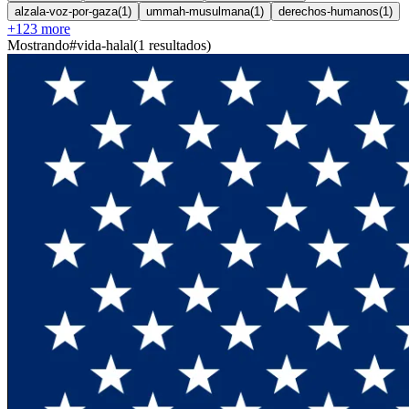
alzala-voz-por-gaza
(
1
)
ummah-musulmana
(
1
)
derechos-humanos
(
1
)
+
123
more
Mostrando
#
vida-halal
(
1
resultados
)