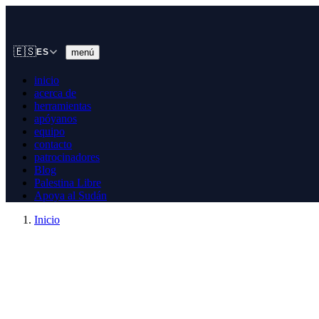
🇪🇸
menú
ES
inicio
acerca de
herramientas
apóyanos
equipo
contacto
patrocinadores
Blog
Palestina Libre
Apoya al Sudán
Inicio