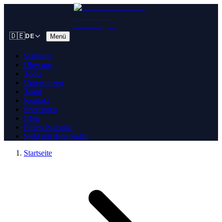
🇩🇪
Menü
DE
Startseite
Über uns
Tools
Unterstützen
Team
Kontakt
Sponsoren
Blog
Freies Palästina
Steht mit dem Sudan
Startseite