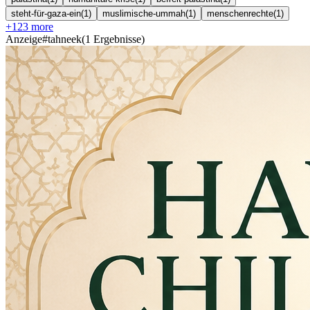
steht-für-gaza-ein
(
1
)
muslimische-ummah
(
1
)
menschenrechte
(
1
)
+
123
more
Anzeige
#
tahneek
(
1
Ergebnisse
)