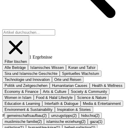
1
Ergebnisse
Filter löschen
Alle Beiträge
Islamisches Wissen
Koran und Tafsir
Sira und Islamische Geschichte
Spirituelles Wachstum
Technologie und Innovation
Orte und Reisen
Politik und Zeitgeschehen
Humanitarian Causes
Health & Wellness
Economy & Finance
Arts & Culture
Society & Community
Women in Islam
Food & Halal Lifestyle
Science & Nature
Education & Learning
Interfaith & Dialogue
Media & Entertainment
Environment & Sustainability
Inspiration & Stories
#
gemeinschaftsaufbau
(
2
)
umzugstipps
(
2
)
hidschra
(
2
)
muslimische familie
(
2
)
islamische erziehung
(
2
)
gaza
(
1
)
palästina
(
1
)
humanitäre-krise
(
1
)
befreit-palästina
(
1
)