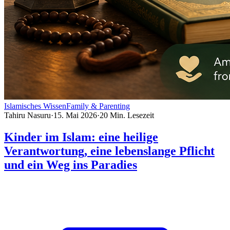
Islamisches Wissen
Family & Parenting
Tahiru Nasuru
·
15. Mai 2026
·
20
Min. Lesezeit
Kinder im Islam: eine heilige
Verantwortung, eine lebenslange Pflicht
und ein Weg ins Paradies