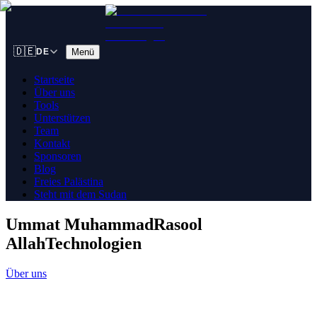
🇩🇪
Menü
DE
Startseite
Über uns
Tools
Unterstützen
Team
Kontakt
Sponsoren
Blog
Freies Palästina
Steht mit dem Sudan
Ummat Muhammad
Rasool
Allah
Technologien
Über uns