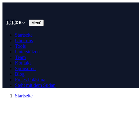
🇩🇪
Menü
DE
Startseite
Über uns
Tools
Unterstützen
Team
Kontakt
Sponsoren
Blog
Freies Palästina
Steht mit dem Sudan
Startseite