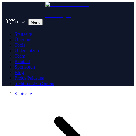
🇩🇪
Menü
DE
Startseite
Über uns
Tools
Unterstützen
Team
Kontakt
Sponsoren
Blog
Freies Palästina
Steht mit dem Sudan
Startseite