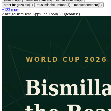
steht-für-gaza-ein
(
1
)
muslimische-ummah
(
1
)
menschenrechte
(
1
)
+
123
more
Anzeige
Islamische Apps und Tools
(
3
Ergebnisse
)