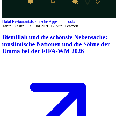
Halal Restaurants
Islamische Apps und Tools
Tahiru Nasuru
·
13. Juni 2026
·
17
Min. Lesezeit
Bismillah und die schönste Nebensache:
muslimische Nationen und die Söhne der
Umma bei der FIFA-WM 2026