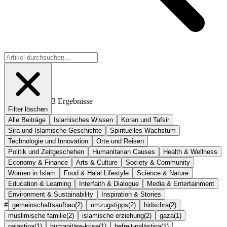
3
Ergebnisse
Filter löschen
Alle Beiträge
Islamisches Wissen
Koran und Tafsir
Sira und Islamische Geschichte
Spirituelles Wachstum
Technologie und Innovation
Orte und Reisen
Politik und Zeitgeschehen
Humanitarian Causes
Health & Wellness
Economy & Finance
Arts & Culture
Society & Community
Women in Islam
Food & Halal Lifestyle
Science & Nature
Education & Learning
Interfaith & Dialogue
Media & Entertainment
Environment & Sustainability
Inspiration & Stories
#
gemeinschaftsaufbau
(
2
)
umzugstipps
(
2
)
hidschra
(
2
)
muslimische familie
(
2
)
islamische erziehung
(
2
)
gaza
(
1
)
palästina
(
1
)
humanitäre-krise
(
1
)
befreit-palästina
(
1
)