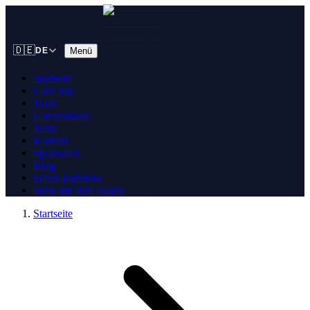
🇩🇪
Menü
DE
Startseite
Über uns
Tools
Unterstützen
Team
Kontakt
Sponsoren
Blog
Freies Palästina
Steht mit dem Sudan
Startseite