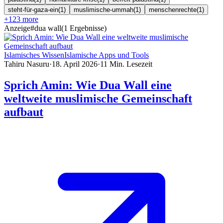
steht-für-gaza-ein
(
1
)
muslimische-ummah
(
1
)
menschenrechte
(
1
)
+
123
more
Anzeige
#
dua wall
(
1
Ergebnisse
)
Islamisches Wissen
Islamische Apps und Tools
Tahiru Nasuru
·
18. April 2026
·
11
Min. Lesezeit
Sprich Amin: Wie Dua Wall eine
weltweite muslimische Gemeinschaft
aufbaut