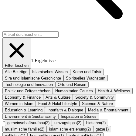
1
Ergebnisse
Filter löschen
Alle Beiträge
Islamisches Wissen
Koran und Tafsir
Sira und Islamische Geschichte
Spirituelles Wachstum
Technologie und Innovation
Orte und Reisen
Politik und Zeitgeschehen
Humanitarian Causes
Health & Wellness
Economy & Finance
Arts & Culture
Society & Community
Women in Islam
Food & Halal Lifestyle
Science & Nature
Education & Learning
Interfaith & Dialogue
Media & Entertainment
Environment & Sustainability
Inspiration & Stories
#
gemeinschaftsaufbau
(
2
)
umzugstipps
(
2
)
hidschra
(
2
)
muslimische familie
(
2
)
islamische erziehung
(
2
)
gaza
(
1
)
palästina
(
1
)
humanitäre-krise
(
1
)
befreit-palästina
(
1
)