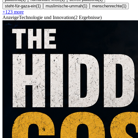
steht-für-gaza-ein
(
1
)
muslimische-ummah
(
1
)
menschenrechte
(
1
)
+
123
more
Anzeige
Technologie und Innovation
(
2
Ergebnisse
)