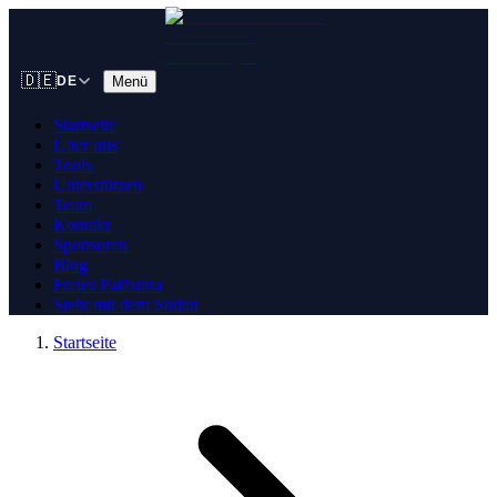
🇩🇪
Menü
DE
Startseite
Über uns
Tools
Unterstützen
Team
Kontakt
Sponsoren
Blog
Freies Palästina
Steht mit dem Sudan
Startseite