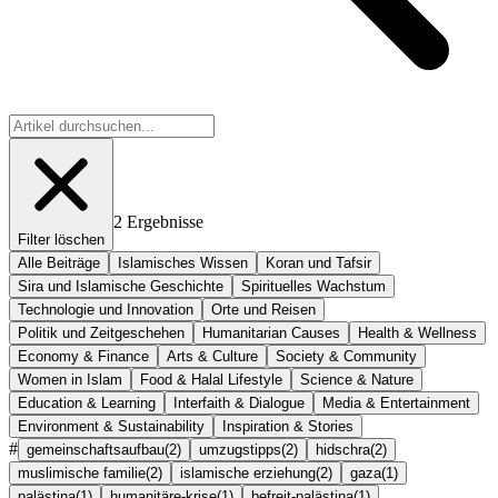
2
Ergebnisse
Filter löschen
Alle Beiträge
Islamisches Wissen
Koran und Tafsir
Sira und Islamische Geschichte
Spirituelles Wachstum
Technologie und Innovation
Orte und Reisen
Politik und Zeitgeschehen
Humanitarian Causes
Health & Wellness
Economy & Finance
Arts & Culture
Society & Community
Women in Islam
Food & Halal Lifestyle
Science & Nature
Education & Learning
Interfaith & Dialogue
Media & Entertainment
Environment & Sustainability
Inspiration & Stories
#
gemeinschaftsaufbau
(
2
)
umzugstipps
(
2
)
hidschra
(
2
)
muslimische familie
(
2
)
islamische erziehung
(
2
)
gaza
(
1
)
palästina
(
1
)
humanitäre-krise
(
1
)
befreit-palästina
(
1
)