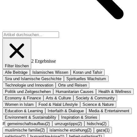
2
Ergebnisse
Filter löschen
Alle Beiträge
Islamisches Wissen
Koran und Tafsir
Sira und Islamische Geschichte
Spirituelles Wachstum
Technologie und Innovation
Orte und Reisen
Politik und Zeitgeschehen
Humanitarian Causes
Health & Wellness
Economy & Finance
Arts & Culture
Society & Community
Women in Islam
Food & Halal Lifestyle
Science & Nature
Education & Learning
Interfaith & Dialogue
Media & Entertainment
Environment & Sustainability
Inspiration & Stories
#
gemeinschaftsaufbau
(
2
)
umzugstipps
(
2
)
hidschra
(
2
)
muslimische familie
(
2
)
islamische erziehung
(
2
)
gaza
(
1
)
palästina
(
1
)
humanitäre-krise
(
1
)
befreit-palästina
(
1
)