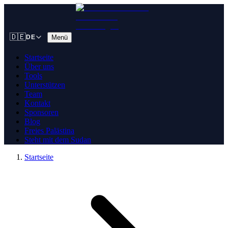
🇩🇪
Menü
DE
Startseite
Über uns
Tools
Unterstützen
Team
Kontakt
Sponsoren
Blog
Freies Palästina
Steht mit dem Sudan
Startseite