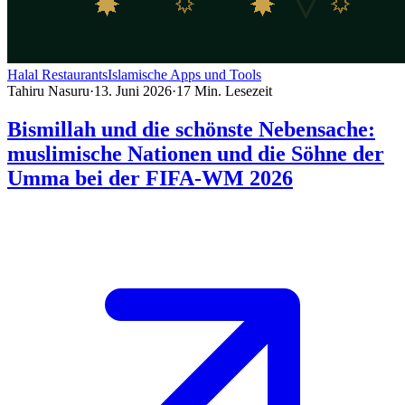
Halal Restaurants
Islamische Apps und Tools
Tahiru Nasuru
·
13. Juni 2026
·
17
Min. Lesezeit
Bismillah und die schönste Nebensache:
muslimische Nationen und die Söhne der
Umma bei der FIFA-WM 2026