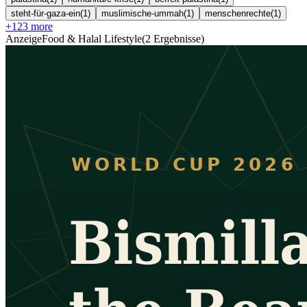
steht-für-gaza-ein
(
1
)
muslimische-ummah
(
1
)
menschenrechte
(
1
)
+
123
more
Anzeige
Food & Halal Lifestyle
(
2
Ergebnisse
)