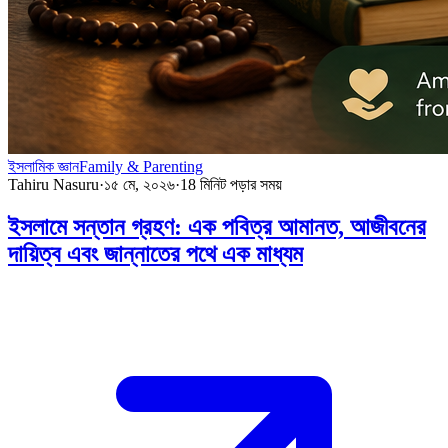
ইসলামিক জ্ঞান
Family & Parenting
Tahiru Nasuru
·
১৫ মে, ২০২৬
·
18
মিনিট পড়ার সময়
ইসলামে সন্তান গ্রহণ: এক পবিত্র আমানত, আজীবনের
দায়িত্ব এবং জান্নাতের পথে এক মাধ্যম