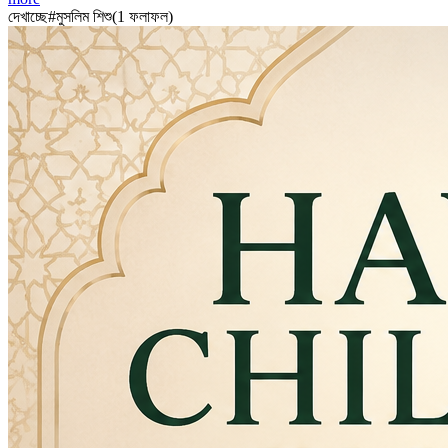
দেখাচ্ছে
#
মুসলিম শিশু
(
1
ফলাফল
)