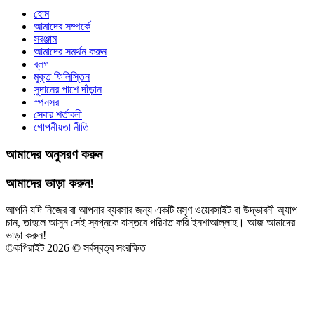
হোম
আমাদের সম্পর্কে
সরঞ্জাম
আমাদের সমর্থন করুন
ব্লগ
মুক্ত ফিলিস্তিন
সুদানের পাশে দাঁড়ান
স্পনসর
সেবার শর্তাবলী
গোপনীয়তা নীতি
আমাদের অনুসরণ করুন
আমাদের ভাড়া করুন!
আপনি যদি নিজের বা আপনার ব্যবসার জন্য একটি মসৃণ ওয়েবসাইট বা উদ্ভাবনী অ্যাপ
চান, তাহলে আসুন সেই স্বপ্নকে বাস্তবে পরিণত করি ইনশাআল্লাহ। আজ আমাদের
ভাড়া করুন!
©
কপিরাইট 2026 © সর্বস্বত্ব সংরক্ষিত