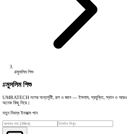
#মুসলিম শিশু
#মুসলিম শিশু
UMRATECH দলের অন্তর্দৃষ্টি, গল্প ও জ্ঞান — ইসলাম, প্রযুক্তি, স্থান ও আরও
অনেক কিছু নিয়ে।
নতুন নিবন্ধ ইনবক্সে পান