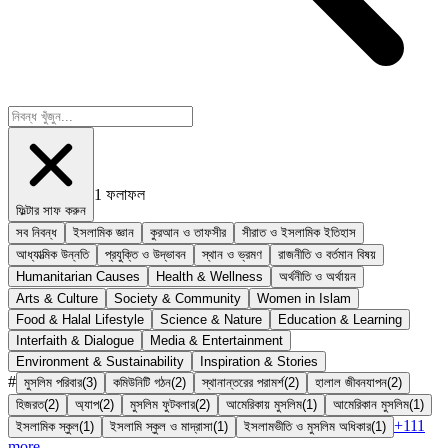
1
ফলাফল
ফিল্টার সাফ করুন
সব নিবন্ধ
ইসলামিক জ্ঞান
কুরআন ও তাফসীর
সীরাত ও ইসলামিক ইতিহাস
আধ্যাত্মিক উন্নতি
প্রযুক্তি ও উদ্ভাবন
স্থান ও ভ্রমণ
রাজনীতি ও বর্তমান বিষয়
Humanitarian Causes
Health & Wellness
অর্থনীতি ও অর্থায়ন
Arts & Culture
Society & Community
Women in Islam
Food & Halal Lifestyle
Science & Nature
Education & Learning
Interfaith & Dialogue
Media & Entertainment
Environment & Sustainability
Inspiration & Stories
#
মুসলিম পরিবার
(
3
)
কমিউনিটি গঠন
(
2
)
স্থানান্তরের পরামর্শ
(
2
)
হালাল জীবনযাপন
(
2
)
হিজরত
(
2
)
অ্যাপ
(
2
)
মুসলিম ফুটবলার
(
2
)
আমেরিকায় মুসলিম
(
1
)
আমেরিকান মুসলিম
(
1
)
+
111
ইসলামিক স্কুল
(
1
)
ইসলামি স্কুল ও মাদ্রাসা
(
1
)
ইসলামভীতি ও মুসলিম অধিকার
(
1
)
more