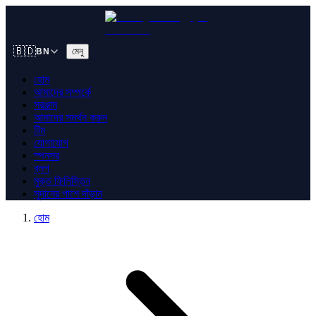
🇧🇩
মেনু
BN
হোম
আমাদের সম্পর্কে
সরঞ্জাম
আমাদের সমর্থন করুন
টিম
যোগাযোগ
স্পনসর
ব্লগ
মুক্ত ফিলিস্তিন
সুদানের পাশে দাঁড়ান
হোম