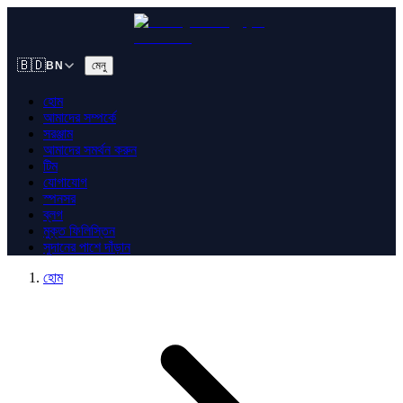
🇧🇩
মেনু
BN
হোম
আমাদের সম্পর্কে
সরঞ্জাম
আমাদের সমর্থন করুন
টিম
যোগাযোগ
স্পনসর
ব্লগ
মুক্ত ফিলিস্তিন
সুদানের পাশে দাঁড়ান
হোম