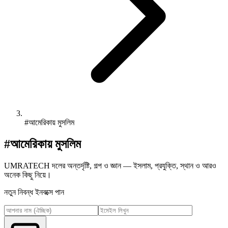
#আমেরিকায় মুসলিম
#আমেরিকায় মুসলিম
UMRATECH দলের অন্তর্দৃষ্টি, গল্প ও জ্ঞান — ইসলাম, প্রযুক্তি, স্থান ও আরও
অনেক কিছু নিয়ে।
নতুন নিবন্ধ ইনবক্সে পান