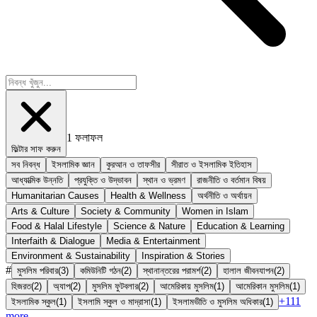
1
ফলাফল
ফিল্টার সাফ করুন
সব নিবন্ধ
ইসলামিক জ্ঞান
কুরআন ও তাফসীর
সীরাত ও ইসলামিক ইতিহাস
আধ্যাত্মিক উন্নতি
প্রযুক্তি ও উদ্ভাবন
স্থান ও ভ্রমণ
রাজনীতি ও বর্তমান বিষয়
Humanitarian Causes
Health & Wellness
অর্থনীতি ও অর্থায়ন
Arts & Culture
Society & Community
Women in Islam
Food & Halal Lifestyle
Science & Nature
Education & Learning
Interfaith & Dialogue
Media & Entertainment
Environment & Sustainability
Inspiration & Stories
#
মুসলিম পরিবার
(
3
)
কমিউনিটি গঠন
(
2
)
স্থানান্তরের পরামর্শ
(
2
)
হালাল জীবনযাপন
(
2
)
হিজরত
(
2
)
অ্যাপ
(
2
)
মুসলিম ফুটবলার
(
2
)
আমেরিকায় মুসলিম
(
1
)
আমেরিকান মুসলিম
(
1
)
+
111
ইসলামিক স্কুল
(
1
)
ইসলামি স্কুল ও মাদ্রাসা
(
1
)
ইসলামভীতি ও মুসলিম অধিকার
(
1
)
more