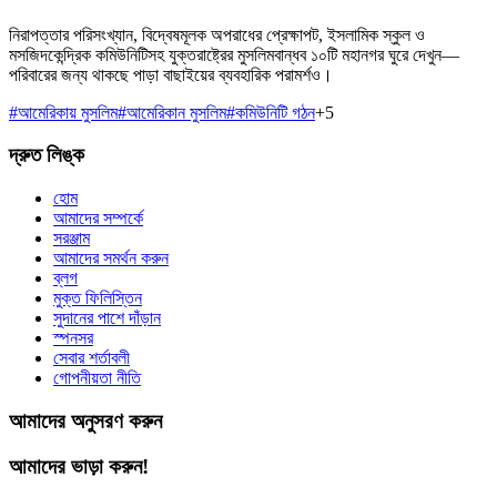
নিরাপত্তার পরিসংখ্যান, বিদ্বেষমূলক অপরাধের প্রেক্ষাপট, ইসলামিক স্কুল ও
মসজিদকেন্দ্রিক কমিউনিটিসহ যুক্তরাষ্ট্রের মুসলিমবান্ধব ১০টি মহানগর ঘুরে দেখুন—
পরিবারের জন্য থাকছে পাড়া বাছাইয়ের ব্যবহারিক পরামর্শও।
#
আমেরিকায় মুসলিম
#
আমেরিকান মুসলিম
#
কমিউনিটি গঠন
+
5
দ্রুত লিঙ্ক
হোম
আমাদের সম্পর্কে
সরঞ্জাম
আমাদের সমর্থন করুন
ব্লগ
মুক্ত ফিলিস্তিন
সুদানের পাশে দাঁড়ান
স্পনসর
সেবার শর্তাবলী
গোপনীয়তা নীতি
আমাদের অনুসরণ করুন
আমাদের ভাড়া করুন!