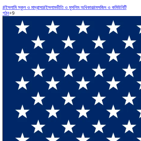
#
ইসলামি স্কুল ও মাদ্রাসা
#
ইসলামভীতি ও মুসলিম অধিকার
#
মসজিদ ও কমিউনিটি
গঠন
+
9