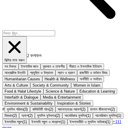
2
ফলাফল
ফিল্টার সাফ করুন
সব নিবন্ধ
ইসলামিক জ্ঞান
কুরআন ও তাফসীর
সীরাত ও ইসলামিক ইতিহাস
আধ্যাত্মিক উন্নতি
প্রযুক্তি ও উদ্ভাবন
স্থান ও ভ্রমণ
রাজনীতি ও বর্তমান বিষয়
Humanitarian Causes
Health & Wellness
অর্থনীতি ও অর্থায়ন
Arts & Culture
Society & Community
Women in Islam
Food & Halal Lifestyle
Science & Nature
Education & Learning
Interfaith & Dialogue
Media & Entertainment
Environment & Sustainability
Inspiration & Stories
#
মুসলিম পরিবার
(
3
)
কমিউনিটি গঠন
(
2
)
স্থানান্তরের পরামর্শ
(
2
)
হালাল জীবনযাপন
(
2
)
হিজরত
(
2
)
অ্যাপ
(
2
)
মুসলিম ফুটবলার
(
2
)
আমেরিকায় মুসলিম
(
1
)
আমেরিকান মুসলিম
(
1
)
+
111
ইসলামিক স্কুল
(
1
)
ইসলামি স্কুল ও মাদ্রাসা
(
1
)
ইসলামভীতি ও মুসলিম অধিকার
(
1
)
more