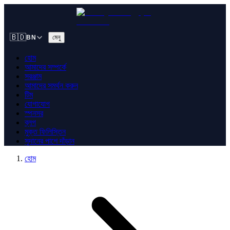
🇧🇩
মেনু
BN
হোম
আমাদের সম্পর্কে
সরঞ্জাম
আমাদের সমর্থন করুন
টিম
যোগাযোগ
স্পনসর
ব্লগ
মুক্ত ফিলিস্তিন
সুদানের পাশে দাঁড়ান
হোম