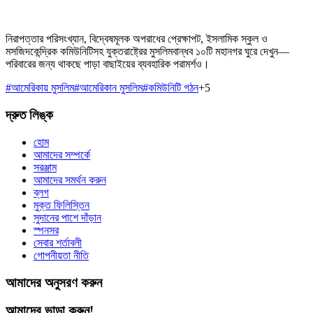
নিরাপত্তার পরিসংখ্যান, বিদ্বেষমূলক অপরাধের প্রেক্ষাপট, ইসলামিক স্কুল ও
মসজিদকেন্দ্রিক কমিউনিটিসহ যুক্তরাষ্ট্রের মুসলিমবান্ধব ১০টি মহানগর ঘুরে দেখুন—
পরিবারের জন্য থাকছে পাড়া বাছাইয়ের ব্যবহারিক পরামর্শও।
#
আমেরিকায় মুসলিম
#
আমেরিকান মুসলিম
#
কমিউনিটি গঠন
+
5
দ্রুত লিঙ্ক
হোম
আমাদের সম্পর্কে
সরঞ্জাম
আমাদের সমর্থন করুন
ব্লগ
মুক্ত ফিলিস্তিন
সুদানের পাশে দাঁড়ান
স্পনসর
সেবার শর্তাবলী
গোপনীয়তা নীতি
আমাদের অনুসরণ করুন
আমাদের ভাড়া করুন!