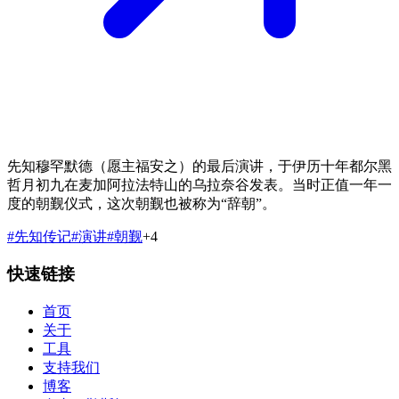
先知穆罕默德（愿主福安之）的最后演讲，于伊历十年都尔黑
哲月初九在麦加阿拉法特山的乌拉奈谷发表。当时正值一年一
度的朝觐仪式，这次朝觐也被称为“辞朝”。
#
先知传记
#
演讲
#
朝觐
+
4
快速链接
首页
关于
工具
支持我们
博客