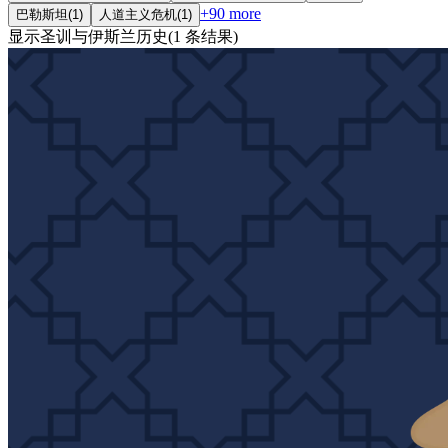
+
90
more
巴勒斯坦
(
1
)
人道主义危机
(
1
)
显示
圣训与伊斯兰历史
(
1
条结果
)