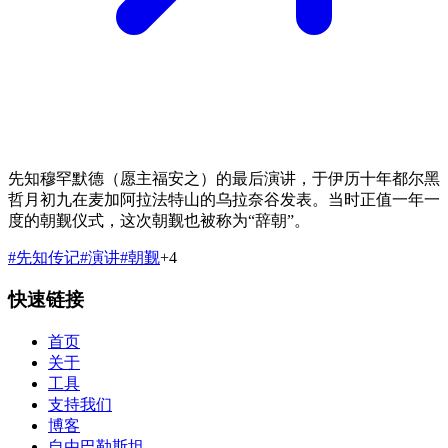
先知穆罕默德（愿主福安之）的最后演讲，于伊历十年都尔黑
哲月初九在麦加阿拉法特山的乌拉奈谷发表。当时正值一年一
度的朝觐仪式，这次朝觐也被称为“辞朝”。
#
先知传记
#
演讲
#
朝觐
+
4
快速链接
首页
关于
工具
支持我们
博客
自由巴勒斯坦