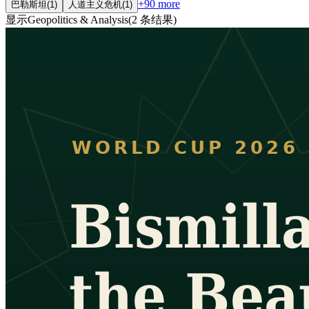
+
90
more
巴勒斯坦
(
1
)
人道主义危机
(
1
)
显示
Geopolitics & Analysis
(
2
条结果
)