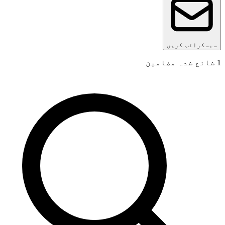
سبسکرائب کریں
1
شائع شدہ مضامین