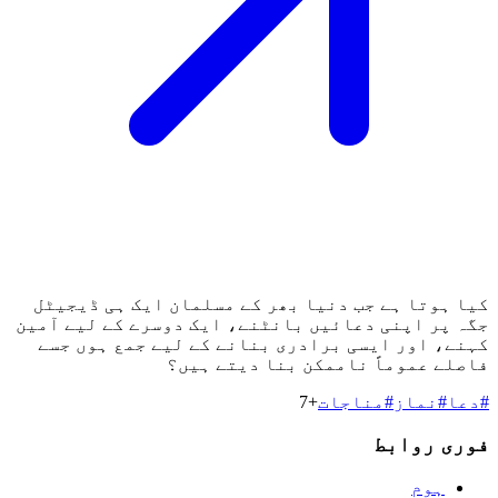
کیا ہوتا ہے جب دنیا بھر کے مسلمان ایک ہی ڈیجیٹل
جگہ پر اپنی دعائیں بانٹنے، ایک دوسرے کے لیے آمین
کہنے، اور ایسی برادری بنانے کے لیے جمع ہوں جسے
فاصلے عموماً ناممکن بنا دیتے ہیں؟
#
دعا
#
نماز
#
مناجات
+
7
فوری روابط
ہوم