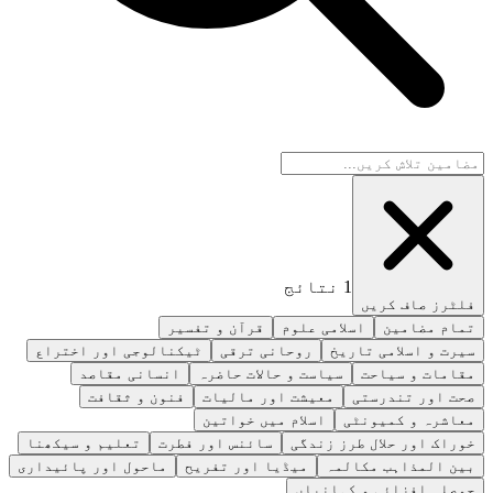
1
نتائج
فلٹرز صاف کریں
تمام مضامین
اسلامی علوم
قرآن و تفسیر
سیرت و اسلامی تاریخ
روحانی ترقی
ٹیکنالوجی اور اختراع
مقامات و سیاحت
سیاست و حالات حاضرہ
انسانی مقاصد
صحت اور تندرستی
معیشت اور مالیات
فنون و ثقافت
معاشرہ و کمیونٹی
اسلام میں خواتین
خوراک اور حلال طرز زندگی
سائنس اور فطرت
تعلیم و سیکھنا
بین المذاہب مکالمہ
میڈیا اور تفریح
ماحول اور پائیداری
حوصلہ افزائی و کہانیاں