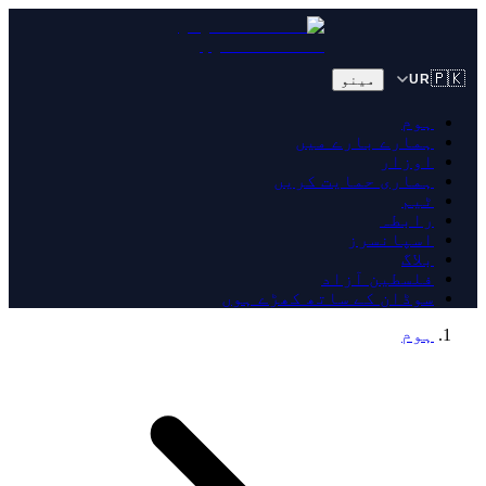
🇵🇰
مینو
UR
ہوم
ہمارے بارے میں
اوزار
ہماری حمایت کریں
ٹیم
رابطہ
اسپانسرز
بلاگ
فلسطین آزاد
سوڈان کے ساتھ کھڑے ہوں
ہوم