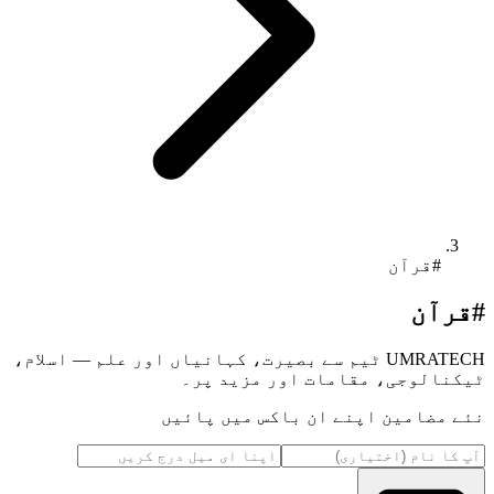
#قرآن
#قرآن
UMRATECH ٹیم سے بصیرت، کہانیاں اور علم — اسلام،
ٹیکنالوجی، مقامات اور مزید پر۔
نئے مضامین اپنے ان باکس میں پائیں