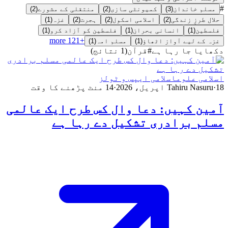
#
مسلم خاندان
(
3
)
کمیونٹی سازی
(
2
)
منتقلی کے مشورے
(
2
)
حلال طرزِ زندگی
(
2
)
اسلامی اسکول
(
2
)
ہجرت
(
2
)
غزہ
(
1
)
فلسطین
(
1
)
انسانی بحران
(
1
)
فلسطین کو آزاد کرو
(
1
)
more
121
+
غزہ کے لیے آواز اٹھاؤ
(
1
)
مسلم امہ
(
1
)
دکھایا جا رہا ہے
#
قرآن
(
1
نتائج
)
اسلامی علوم
اسلامی ایپس و ٹولز
18 اپریل، 2026
·
Tahiru Nasuru
·
14
منٹ پڑھنے کا وقت
آمین کہیں: دعا وال کس طرح ایک عالمی
مسلم برادری تشکیل دے رہا ہے