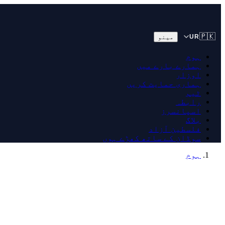
🇵🇰
مینو
UR
ہوم
ہمارے بارے میں
اوزار
ہماری حمایت کریں
ٹیم
رابطہ
اسپانسرز
بلاگ
فلسطین آزاد
سوڈان کے ساتھ کھڑے ہوں
ہوم