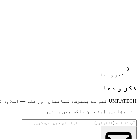
ذکر و دعا
ذکر و دعا
UMRATECH ٹیم سے بصیرت، کہانیاں اور علم — اسلام، ٹیکنالوجی، مقامات اور مزید پر۔
نئے مضامین اپنے ان باکس میں پائیں