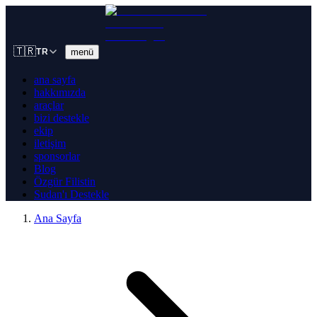
🇹🇷
menü
TR
ana sayfa
hakkımızda
araçlar
bizi destekle
ekip
iletişim
sponsorlar
Blog
Özgür Filistin
Sudan'ı Destekle
Ana Sayfa