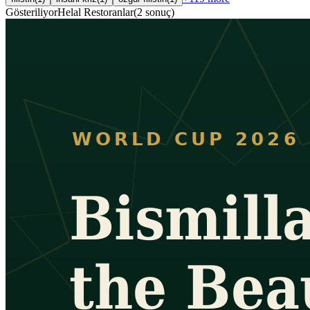
Gösteriliyor
Helal Restoranlar
(
2
sonuç
)