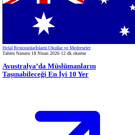
Helal Restoranlar
İslami Okullar ve Medreseler
Tahiru Nasuru
·
18 Nisan 2026
·
12
dk okuma
Avustralya’da Müslümanların
Taşınabileceği En İyi 10 Yer