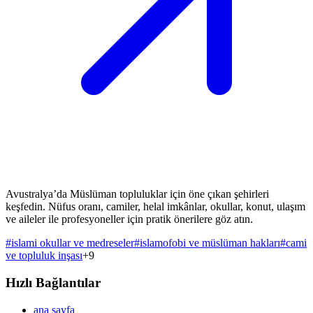
Avustralya’da Müslüman topluluklar için öne çıkan şehirleri
keşfedin. Nüfus oranı, camiler, helal imkânlar, okullar, konut, ulaşım
ve aileler ile profesyoneller için pratik önerilere göz atın.
#
islami okullar ve medreseler
#
islamofobi ve müslüman hakları
#
cami
ve topluluk inşası
+
9
Hızlı Bağlantılar
ana sayfa