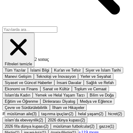
2
sonuç
Filtreleri temizle
Tüm Yazılar
İslami Bilgi
Kur'an ve Tefsir
Siyer ve İslam Tarihi
Manevi Gelişim
Teknoloji ve İnovasyon
Yerler ve Seyahat
Siyaset ve Güncel Haberler
İnsani Davalar
Sağlık ve Refah
Ekonomi ve Finans
Sanat ve Kültür
Toplum ve Cemaat
İslam'da Kadın
Yemek ve Helal Yaşam Tarzı
Bilim ve Doğa
Eğitim ve Öğrenme
Dinlerarası Diyalog
Medya ve Eğlence
Çevre ve Sürdürülebilirlik
İlham ve Hikayeler
#
müslüman aile
(
3
)
taşınma ipuçları
(
2
)
helal yaşam
(
2
)
hicret
(
2
)
islam’da ebeveynlik
(
2
)
2026 dünya kupası
(
2
)
2026 fifa dünya kupası
(
2
)
müslüman futbolcular
(
2
)
gazze
(
1
)
+
119
more
filistin
(
1
)
insani-kriz
(
1
)
özgür-filistin
(
1
)