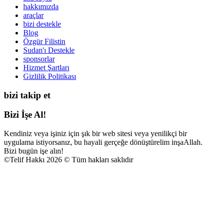
hakkımızda
araçlar
bizi destekle
Blog
Özgür Filistin
Sudan'ı Destekle
sponsorlar
Hizmet Şartları
Gizlilik Politikası
bizi takip et
Bizi İşe Al!
Kendiniz veya işiniz için şık bir web sitesi veya yenilikçi bir
uygulama istiyorsanız, bu hayali gerçeğe dönüştürelim inşaAllah.
Bizi bugün işe alın!
©
Telif Hakkı 2026 © Tüm hakları saklıdır