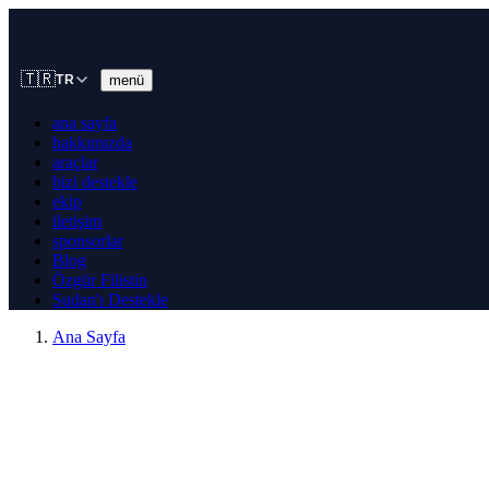
🇹🇷
menü
TR
ana sayfa
hakkımızda
araçlar
bizi destekle
ekip
iletişim
sponsorlar
Blog
Özgür Filistin
Sudan'ı Destekle
Ana Sayfa