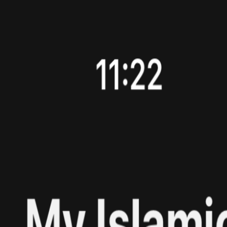
🇹🇷
menü
TR
ana sayfa
hakkımızda
araçlar
bizi destekle
ekip
iletişim
sponsorlar
Blog
Özgür Filistin
Sudan'ı Destekle
Ana Sayfa