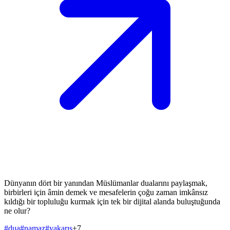
Dünyanın dört bir yanından Müslümanlar dualarını paylaşmak,
birbirleri için âmin demek ve mesafelerin çoğu zaman imkânsız
kıldığı bir topluluğu kurmak için tek bir dijital alanda buluştuğunda
ne olur?
#
dua
#
namaz
#
yakarış
+
7