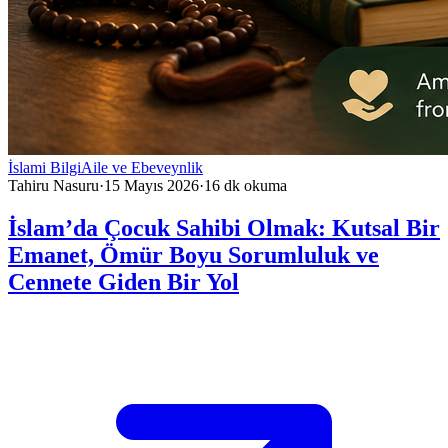
İslami Bilgi
Aile ve Ebeveynlik
Tahiru Nasuru
·
15 Mayıs 2026
·
16
dk okuma
İslam’da Çocuk Sahibi Olmak: Kutsal Bir
Emanet, Ömür Boyu Sorumluluk ve
Cennete Giden Bir Yol