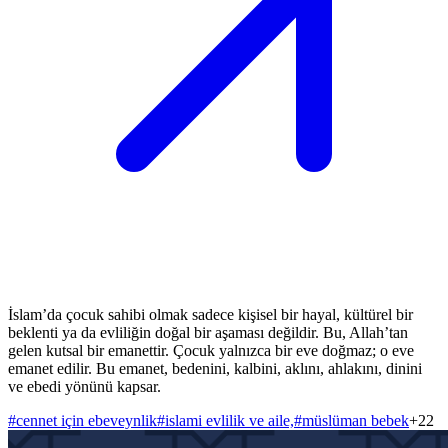
İslam’da çocuk sahibi olmak sadece kişisel bir hayal, kültürel bir
beklenti ya da evliliğin doğal bir aşaması değildir. Bu, Allah’tan
gelen kutsal bir emanettir. Çocuk yalnızca bir eve doğmaz; o eve
emanet edilir. Bu emanet, bedenini, kalbini, aklını, ahlakını, dinini
ve ebedi yönünü kapsar.
#
cennet için ebeveynlik
#
islami evlilik ve aile,
#
müslüman bebek
+
22