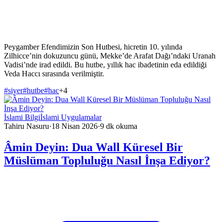
Peygamber Efendimizin Son Hutbesi, hicretin 10. yılında
Zilhicce’nin dokuzuncu günü, Mekke’de Arafat Dağı’ndaki Uranah
Vadisi’nde irad edildi. Bu hutbe, yıllık hac ibadetinin eda edildiği
Veda Haccı sırasında verilmiştir.
#
siyer
#
hutbe
#
hac
+
4
İslami Bilgi
İslami Uygulamalar
Tahiru Nasuru
·
18 Nisan 2026
·
9
dk okuma
Âmin Deyin: Dua Wall Küresel Bir
Müslüman Topluluğu Nasıl İnşa Ediyor?