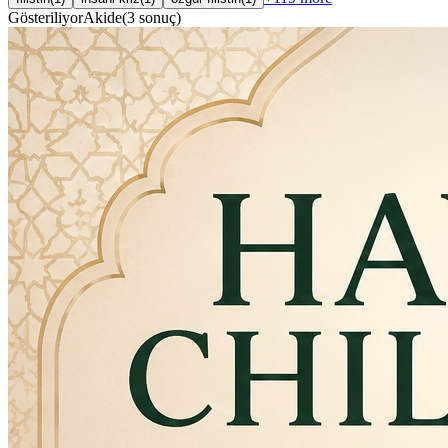
Gösteriliyor
Akide
(
3
sonuç
)