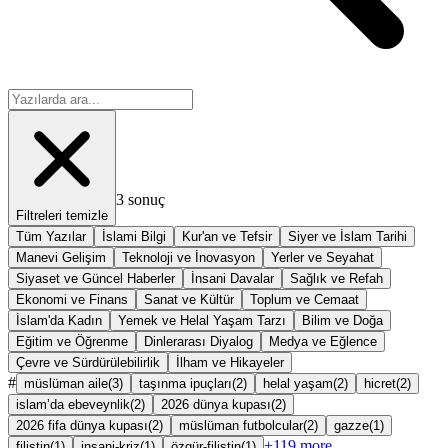
3
sonuç
Filtreleri temizle
Tüm Yazılar
İslami Bilgi
Kur'an ve Tefsir
Siyer ve İslam Tarihi
Manevi Gelişim
Teknoloji ve İnovasyon
Yerler ve Seyahat
Siyaset ve Güncel Haberler
İnsani Davalar
Sağlık ve Refah
Ekonomi ve Finans
Sanat ve Kültür
Toplum ve Cemaat
İslam'da Kadın
Yemek ve Helal Yaşam Tarzı
Bilim ve Doğa
Eğitim ve Öğrenme
Dinlerarası Diyalog
Medya ve Eğlence
Çevre ve Sürdürülebilirlik
İlham ve Hikayeler
#
müslüman aile
(
3
)
taşınma ipuçları
(
2
)
helal yaşam
(
2
)
hicret
(
2
)
islam’da ebeveynlik
(
2
)
2026 dünya kupası
(
2
)
2026 fifa dünya kupası
(
2
)
müslüman futbolcular
(
2
)
gazze
(
1
)
+
119
more
filistin
(
1
)
insani-kriz
(
1
)
özgür-filistin
(
1
)