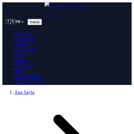
🇹🇷
menü
TR
ana sayfa
hakkımızda
araçlar
bizi destekle
ekip
iletişim
sponsorlar
Blog
Özgür Filistin
Sudan'ı Destekle
Ana Sayfa