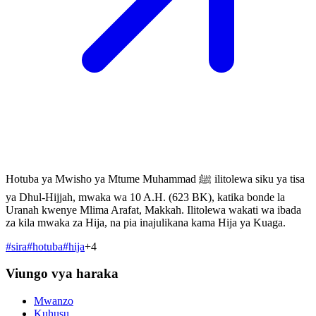
Hotuba ya Mwisho ya Mtume Muhammad ﷺ ilitolewa siku ya tisa
ya Dhul-Hijjah, mwaka wa 10 A.H. (623 BK), katika bonde la
Uranah kwenye Mlima Arafat, Makkah. Ilitolewa wakati wa ibada
za kila mwaka za Hija, na pia inajulikana kama Hija ya Kuaga.
#
sira
#
hotuba
#
hija
+
4
Viungo vya haraka
Mwanzo
Kuhusu