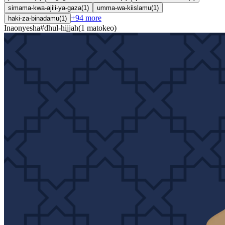
simama-kwa-ajili-ya-gaza
(
1
)
umma-wa-kiislamu
(
1
)
+
94
more
haki-za-binadamu
(
1
)
Inaonyesha
#
dhul-hijjah
(
1
matokeo
)