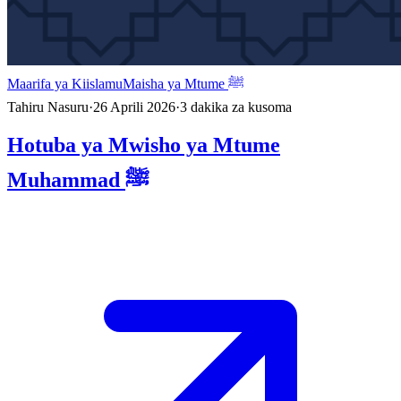
Maarifa ya Kiislamu
Maisha ya Mtume ﷺ
Tahiru Nasuru
·
26 Aprili 2026
·
3
dakika za kusoma
Hotuba ya Mwisho ya Mtume
Muhammad ﷺ