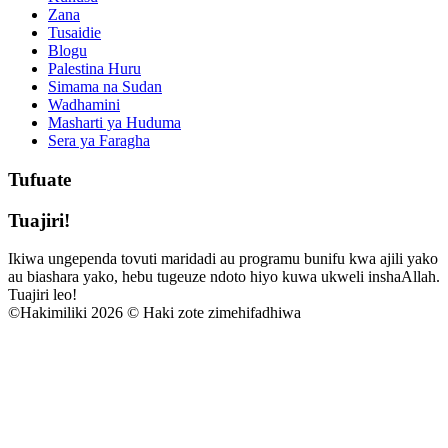
Zana
Tusaidie
Blogu
Palestina Huru
Simama na Sudan
Wadhamini
Masharti ya Huduma
Sera ya Faragha
Tufuate
Tuajiri!
Ikiwa ungependa tovuti maridadi au programu bunifu kwa ajili yako
au biashara yako, hebu tugeuze ndoto hiyo kuwa ukweli inshaAllah.
Tuajiri leo!
©
Hakimiliki 2026 © Haki zote zimehifadhiwa