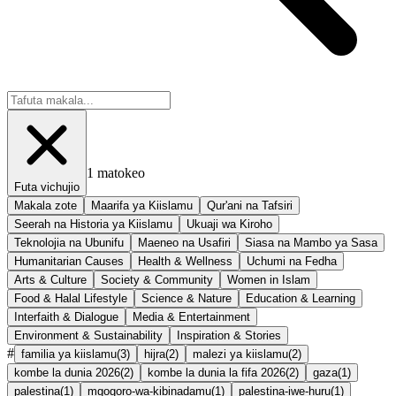
1
matokeo
Futa vichujio
Makala zote
Maarifa ya Kiislamu
Qur'ani na Tafsiri
Seerah na Historia ya Kiislamu
Ukuaji wa Kiroho
Teknolojia na Ubunifu
Maeneo na Usafiri
Siasa na Mambo ya Sasa
Humanitarian Causes
Health & Wellness
Uchumi na Fedha
Arts & Culture
Society & Community
Women in Islam
Food & Halal Lifestyle
Science & Nature
Education & Learning
Interfaith & Dialogue
Media & Entertainment
Environment & Sustainability
Inspiration & Stories
#
familia ya kiislamu
(
3
)
hijra
(
2
)
malezi ya kiislamu
(
2
)
kombe la dunia 2026
(
2
)
kombe la dunia la fifa 2026
(
2
)
gaza
(
1
)
palestina
(
1
)
mgogoro-wa-kibinadamu
(
1
)
palestina-iwe-huru
(
1
)