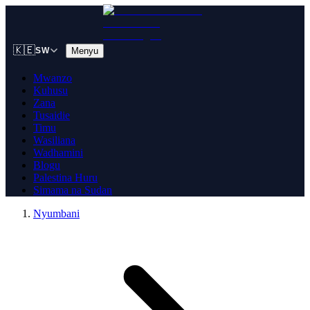
🇰🇪
Menyu
SW
Mwanzo
Kuhusu
Zana
Tusaidie
Timu
Wasiliana
Wadhamini
Blogu
Palestina Huru
Simama na Sudan
Nyumbani