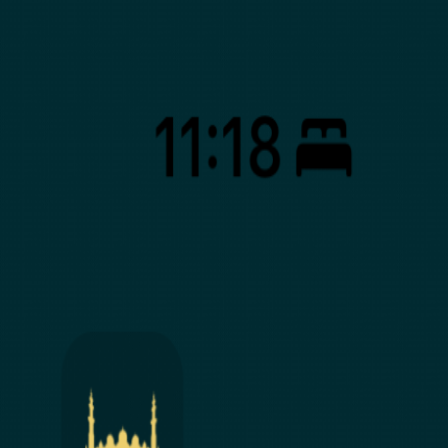
🇰🇪
Menyu
SW
Mwanzo
Kuhusu
Zana
Tusaidie
Timu
Wasiliana
Wadhamini
Blogu
Palestina Huru
Simama na Sudan
Nyumbani