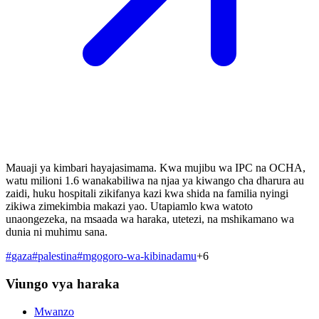
Mauaji ya kimbari hayajasimama. Kwa mujibu wa IPC na OCHA,
watu milioni 1.6 wanakabiliwa na njaa ya kiwango cha dharura au
zaidi, huku hospitali zikifanya kazi kwa shida na familia nyingi
zikiwa zimekimbia makazi yao. Utapiamlo kwa watoto
unaongezeka, na msaada wa haraka, utetezi, na mshikamano wa
dunia ni muhimu sana.
#
gaza
#
palestina
#
mgogoro-wa-kibinadamu
+
6
Viungo vya haraka
Mwanzo