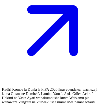
Kadiri Kombe la Dunia la FIFA 2026 linavyoendelea, wachezaji
kama Ousmane Dembélé, Lamine Yamal, Arda Güler, Achraf
Hakimi na Yasin Ayari wanakumbusha kuwa Waislamu pia
wanaweza kung'ara na kuliwakilisha umma kwa namna tofauti.