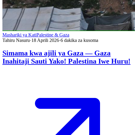
Mashariki ya Kati
Palestine & Gaza
Tahiru Nasuru
·
18 Aprili 2026
·
6
dakika za kusoma
Simama kwa ajili ya Gaza — Gaza
Inahitaji Sauti Yako! Palestina Iwe Huru!