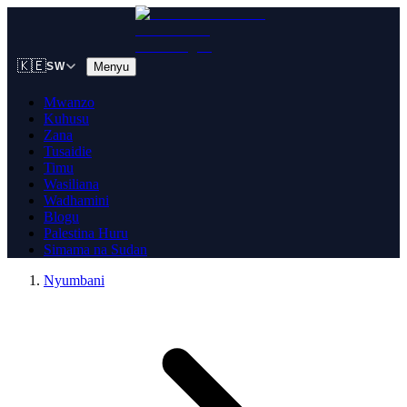
🇰🇪
Menyu
SW
Mwanzo
Kuhusu
Zana
Tusaidie
Timu
Wasiliana
Wadhamini
Blogu
Palestina Huru
Simama na Sudan
Nyumbani