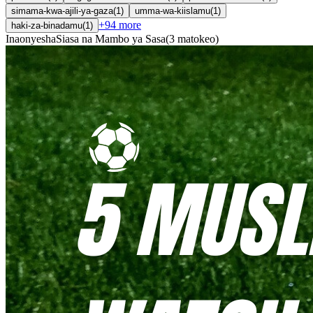
simama-kwa-ajili-ya-gaza
(
1
)
umma-wa-kiislamu
(
1
)
+
94
more
haki-za-binadamu
(
1
)
Inaonyesha
Siasa na Mambo ya Sasa
(
3
matokeo
)