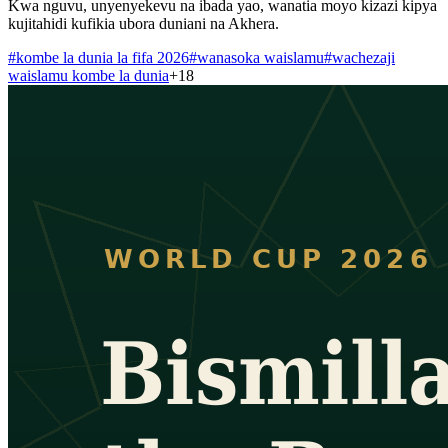
Kwa nguvu, unyenyekevu na ibada yao, wanatia moyo kizazi kipya
kujitahidi kufikia ubora duniani na Akhera.
#
kombe la dunia la fifa 2026
#
wanasoka waislamu
#
wachezaji
waislamu kombe la dunia
+
18