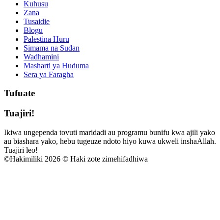
Kuhusu
Zana
Tusaidie
Blogu
Palestina Huru
Simama na Sudan
Wadhamini
Masharti ya Huduma
Sera ya Faragha
Tufuate
Tuajiri!
Ikiwa ungependa tovuti maridadi au programu bunifu kwa ajili yako
au biashara yako, hebu tugeuze ndoto hiyo kuwa ukweli inshaAllah.
Tuajiri leo!
©
Hakimiliki 2026 © Haki zote zimehifadhiwa