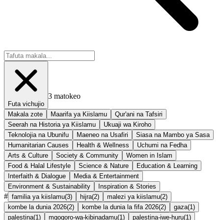
3
matokeo
Futa vichujio
Makala zote
Maarifa ya Kiislamu
Qur'ani na Tafsiri
Seerah na Historia ya Kiislamu
Ukuaji wa Kiroho
Teknolojia na Ubunifu
Maeneo na Usafiri
Siasa na Mambo ya Sasa
Humanitarian Causes
Health & Wellness
Uchumi na Fedha
Arts & Culture
Society & Community
Women in Islam
Food & Halal Lifestyle
Science & Nature
Education & Learning
Interfaith & Dialogue
Media & Entertainment
Environment & Sustainability
Inspiration & Stories
#
familia ya kiislamu
(
3
)
hijra
(
2
)
malezi ya kiislamu
(
2
)
kombe la dunia 2026
(
2
)
kombe la dunia la fifa 2026
(
2
)
gaza
(
1
)
palestina
(
1
)
mgogoro-wa-kibinadamu
(
1
)
palestina-iwe-huru
(
1
)