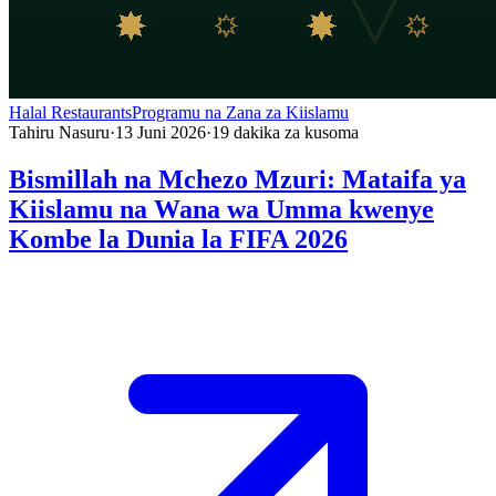
Halal Restaurants
Programu na Zana za Kiislamu
Tahiru Nasuru
·
13 Juni 2026
·
19
dakika za kusoma
Bismillah na Mchezo Mzuri: Mataifa ya
Kiislamu na Wana wa Umma kwenye
Kombe la Dunia la FIFA 2026