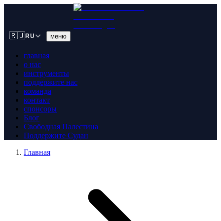
🇷🇺
меню
RU
главная
о нас
инструменты
поддержите нас
команда
контакт
спонсоры
Блог
Свободная Палестина
Поддержите Судан
Главная