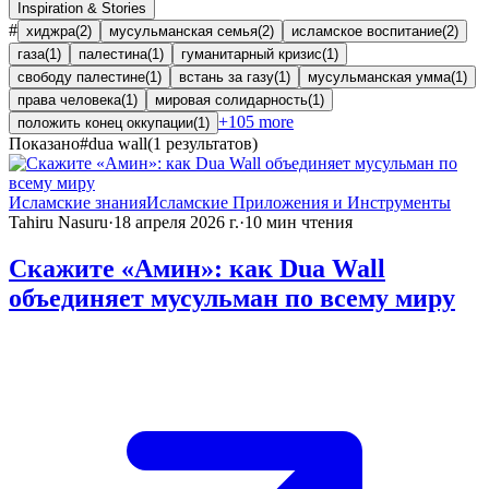
Inspiration & Stories
#
хиджра
(
2
)
мусульманская семья
(
2
)
исламское воспитание
(
2
)
газа
(
1
)
палестина
(
1
)
гуманитарный кризис
(
1
)
свободу палестине
(
1
)
встань за газу
(
1
)
мусульманская умма
(
1
)
права человека
(
1
)
мировая солидарность
(
1
)
+
105
more
положить конец оккупации
(
1
)
Показано
#
dua wall
(
1
результатов
)
Исламские знания
Исламские Приложения и Инструменты
Tahiru Nasuru
·
18 апреля 2026 г.
·
10
мин чтения
Скажите «Амин»: как Dua Wall
объединяет мусульман по всему миру