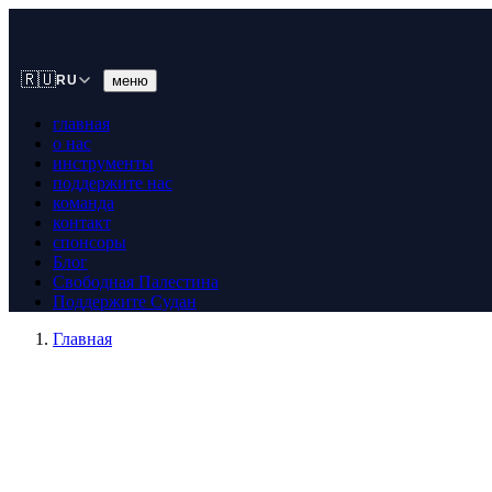
🇷🇺
меню
RU
главная
о нас
инструменты
поддержите нас
команда
контакт
спонсоры
Блог
Свободная Палестина
Поддержите Судан
Главная