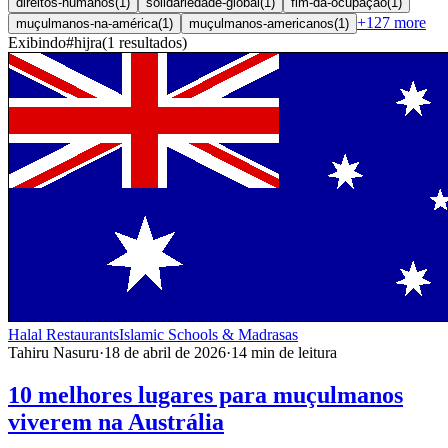
direitos-humanos
(
1
)
solidariedade-global
(
1
)
fim-da-ocupação
(
1
)
+
127
more
muçulmanos-na-américa
(
1
)
muçulmanos-americanos
(
1
)
Exibindo
#
hijra
(
1
resultados
)
Halal Restaurants
Islamic Schools & Madrasas
Tahiru Nasuru
·
18 de abril de 2026
·
14
min de leitura
10 melhores lugares para muçulmanos
viverem na Austrália