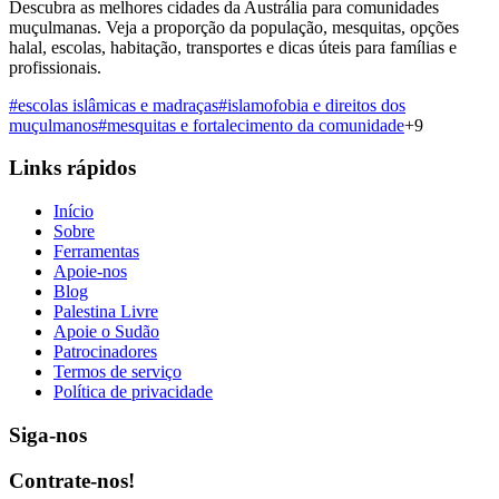
Descubra as melhores cidades da Austrália para comunidades
muçulmanas. Veja a proporção da população, mesquitas, opções
halal, escolas, habitação, transportes e dicas úteis para famílias e
profissionais.
#
escolas islâmicas e madraças
#
islamofobia e direitos dos
muçulmanos
#
mesquitas e fortalecimento da comunidade
+
9
Links rápidos
Início
Sobre
Ferramentas
Apoie-nos
Blog
Palestina Livre
Apoie o Sudão
Patrocinadores
Termos de serviço
Política de privacidade
Siga-nos
Contrate-nos!