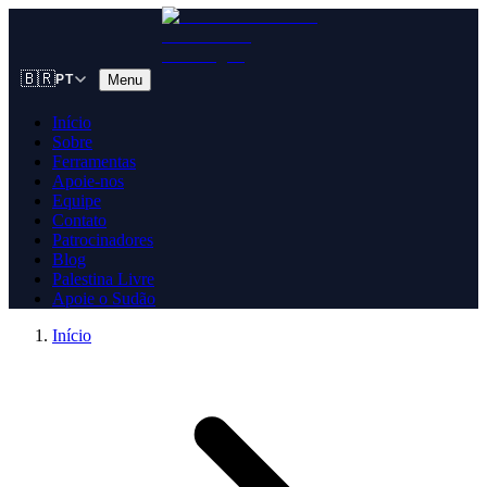
🇧🇷
Menu
PT
Início
Sobre
Ferramentas
Apoie-nos
Equipe
Contato
Patrocinadores
Blog
Palestina Livre
Apoie o Sudão
Início