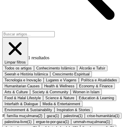
1
resultados
Limpar filtros
Todos os artigos
Conhecimento Islâmico
Alcorão e Tafsir
Seerah e História Islâmica
Crescimento Espiritual
Tecnologia e Inovação
Lugares e Viagens
Política e Atualidades
Humanitarian Causes
Health & Wellness
Economy & Finance
Arts & Culture
Society & Community
Women in Islam
Food & Halal Lifestyle
Science & Nature
Education & Learning
Interfaith & Dialogue
Media & Entertainment
Environment & Sustainability
Inspiration & Stories
#
família muçulmana
(
2
)
gaza
(
1
)
palestina
(
1
)
crise-humanitária
(
1
)
palestina-livre
(
1
)
ergue-te-por-gaza
(
1
)
ummah-muçulmana
(
1
)