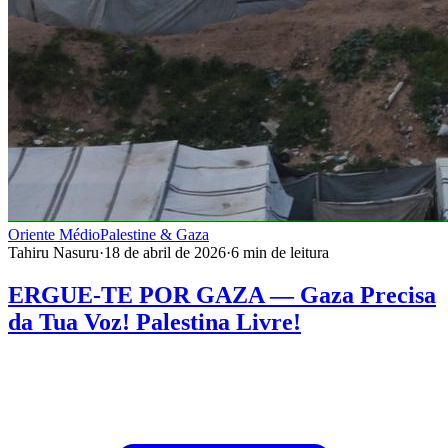
Oriente Médio
Palestine & Gaza
Tahiru Nasuru
·
18 de abril de 2026
·
6
min de leitura
ERGUE-TE POR GAZA — Gaza Precisa
da Tua Voz! Palestina Livre!