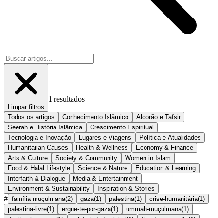
1
resultados
Limpar filtros
Todos os artigos
Conhecimento Islâmico
Alcorão e Tafsir
Seerah e História Islâmica
Crescimento Espiritual
Tecnologia e Inovação
Lugares e Viagens
Política e Atualidades
Humanitarian Causes
Health & Wellness
Economy & Finance
Arts & Culture
Society & Community
Women in Islam
Food & Halal Lifestyle
Science & Nature
Education & Learning
Interfaith & Dialogue
Media & Entertainment
Environment & Sustainability
Inspiration & Stories
#
família muçulmana
(
2
)
gaza
(
1
)
palestina
(
1
)
crise-humanitária
(
1
)
palestina-livre
(
1
)
ergue-te-por-gaza
(
1
)
ummah-muçulmana
(
1
)