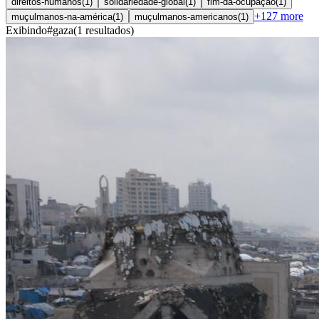
direitos-humanos
(
1
)
solidariedade-global
(
1
)
fim-da-ocupação
(
1
)
+
127
more
muçulmanos-na-américa
(
1
)
muçulmanos-americanos
(
1
)
Exibindo
#
gaza
(
1
resultados
)