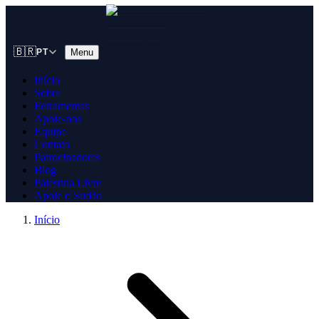
🇧🇷
Menu
PT
Início
Sobre
Ferramentas
Apoie-nos
Equipe
Contato
Patrocinadores
Blog
Palestina Livre
Apoie o Sudão
Início