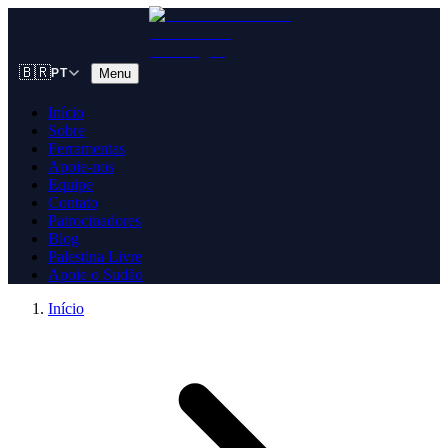
🇧🇷
Menu
PT
Início
Sobre
Ferramentas
Apoie-nos
Equipe
Contato
Patrocinadores
Blog
Palestina Livre
Apoie o Sudão
Início