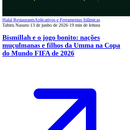
Halal Restaurants
Aplicativos e Ferramentas Islâmicas
Tahiru Nasuru
·
13 de junho de 2026
·
19
min de leitura
Bismillah e o jogo bonito: nações
muçulmanas e filhos da Umma na Copa
do Mundo FIFA de 2026