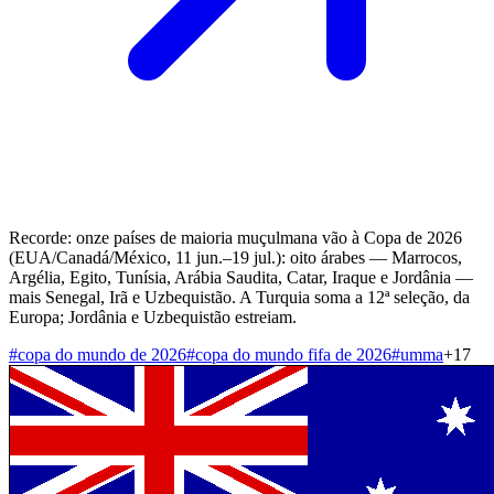
Recorde: onze países de maioria muçulmana vão à Copa de 2026
(EUA/Canadá/México, 11 jun.–19 jul.): oito árabes — Marrocos,
Argélia, Egito, Tunísia, Arábia Saudita, Catar, Iraque e Jordânia —
mais Senegal, Irã e Uzbequistão. A Turquia soma a 12ª seleção, da
Europa; Jordânia e Uzbequistão estreiam.
#
copa do mundo de 2026
#
copa do mundo fifa de 2026
#
umma
+
17