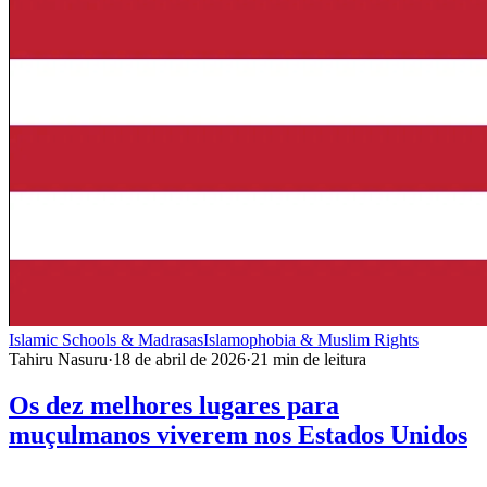
Islamic Schools & Madrasas
Islamophobia & Muslim Rights
Tahiru Nasuru
·
18 de abril de 2026
·
21
min de leitura
Os dez melhores lugares para
muçulmanos viverem nos Estados Unidos