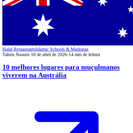
Halal Restaurants
Islamic Schools & Madrasas
Tahiru Nasuru
·
18 de abril de 2026
·
14
min de leitura
10 melhores lugares para muçulmanos
viverem na Austrália