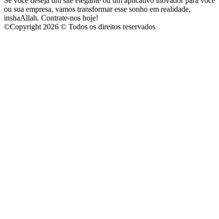
Se você deseja um site elegante ou um aplicativo inovador para você
ou sua empresa, vamos transformar esse sonho em realidade,
inshaAllah. Contrate-nos hoje!
©
Copyright 2026 © Todos os direitos reservados