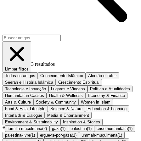
3
resultados
Limpar filtros
Todos os artigos
Conhecimento Islâmico
Alcorão e Tafsir
Seerah e História Islâmica
Crescimento Espiritual
Tecnologia e Inovação
Lugares e Viagens
Política e Atualidades
Humanitarian Causes
Health & Wellness
Economy & Finance
Arts & Culture
Society & Community
Women in Islam
Food & Halal Lifestyle
Science & Nature
Education & Learning
Interfaith & Dialogue
Media & Entertainment
Environment & Sustainability
Inspiration & Stories
#
família muçulmana
(
2
)
gaza
(
1
)
palestina
(
1
)
crise-humanitária
(
1
)
palestina-livre
(
1
)
ergue-te-por-gaza
(
1
)
ummah-muçulmana
(
1
)