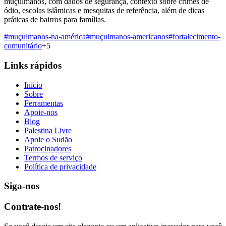
muçulmanos, com dados de segurança, contexto sobre crimes de
ódio, escolas islâmicas e mesquitas de referência, além de dicas
práticas de bairros para famílias.
#
muçulmanos-na-américa
#
muçulmanos-americanos
#
fortalecimento-
comunitário
+
5
Links rápidos
Início
Sobre
Ferramentas
Apoie-nos
Blog
Palestina Livre
Apoie o Sudão
Patrocinadores
Termos de serviço
Política de privacidade
Siga-nos
Contrate-nos!