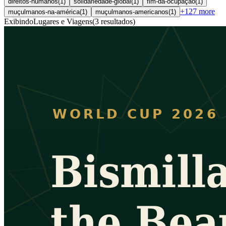
direitos-humanos
(
1
)
solidariedade-global
(
1
)
fim-da-ocupação
(
1
)
+
127
more
muçulmanos-na-américa
(
1
)
muçulmanos-americanos
(
1
)
Exibindo
Lugares e Viagens
(
3
resultados
)