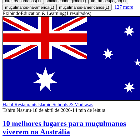
direitos-humanos
(
1
)
solidariedade-global
(
1
)
fim-da-ocupação
(
1
)
+
127
more
muçulmanos-na-américa
(
1
)
muçulmanos-americanos
(
1
)
Exibindo
Education & Learning
(
1
resultados
)
Halal Restaurants
Islamic Schools & Madrasas
Tahiru Nasuru
·
18 de abril de 2026
·
14
min de leitura
10 melhores lugares para muçulmanos
viverem na Austrália