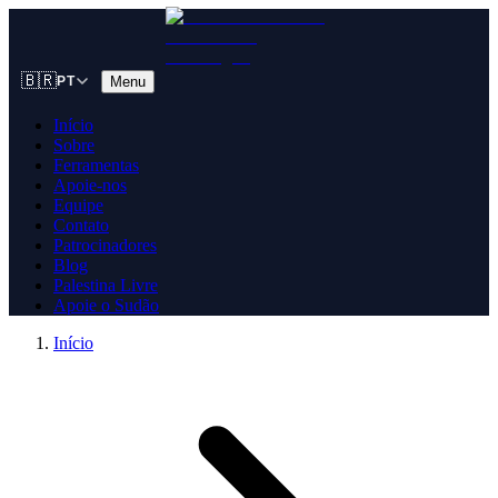
🇧🇷
Menu
PT
Início
Sobre
Ferramentas
Apoie-nos
Equipe
Contato
Patrocinadores
Blog
Palestina Livre
Apoie o Sudão
Início