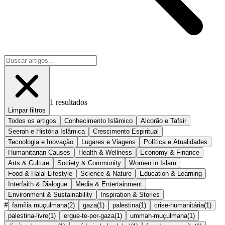
1
resultados
Limpar filtros
Todos os artigos
Conhecimento Islâmico
Alcorão e Tafsir
Seerah e História Islâmica
Crescimento Espiritual
Tecnologia e Inovação
Lugares e Viagens
Política e Atualidades
Humanitarian Causes
Health & Wellness
Economy & Finance
Arts & Culture
Society & Community
Women in Islam
Food & Halal Lifestyle
Science & Nature
Education & Learning
Interfaith & Dialogue
Media & Entertainment
Environment & Sustainability
Inspiration & Stories
#
família muçulmana
(
2
)
gaza
(
1
)
palestina
(
1
)
crise-humanitária
(
1
)
palestina-livre
(
1
)
ergue-te-por-gaza
(
1
)
ummah-muçulmana
(
1
)