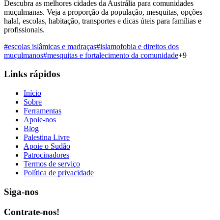
Descubra as melhores cidades da Austrália para comunidades
muçulmanas. Veja a proporção da população, mesquitas, opções
halal, escolas, habitação, transportes e dicas úteis para famílias e
profissionais.
#
escolas islâmicas e madraças
#
islamofobia e direitos dos
muçulmanos
#
mesquitas e fortalecimento da comunidade
+
9
Links rápidos
Início
Sobre
Ferramentas
Apoie-nos
Blog
Palestina Livre
Apoie o Sudão
Patrocinadores
Termos de serviço
Política de privacidade
Siga-nos
Contrate-nos!