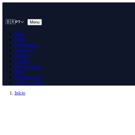
🇧🇷
Menu
PT
Início
Sobre
Ferramentas
Apoie-nos
Equipe
Contato
Patrocinadores
Blog
Palestina Livre
Apoie o Sudão
Início