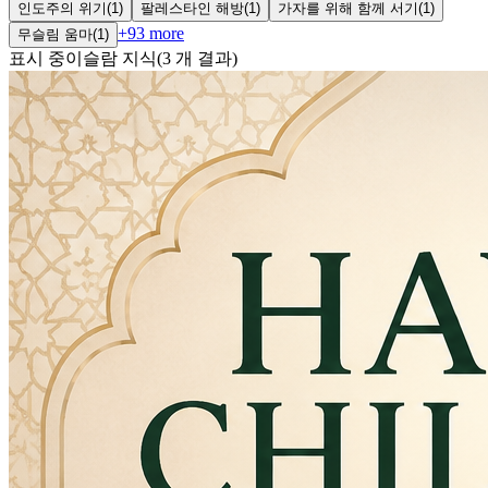
인도주의 위기
(
1
)
팔레스타인 해방
(
1
)
가자를 위해 함께 서기
(
1
)
+
93
more
무슬림 움마
(
1
)
표시 중
이슬람 지식
(
3
개 결과
)