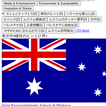
Media & Entertainment
Environment & Sustainability
Inspiration & Stories
#
コミュニティづくり
(
2
)
移住のヒント
(
2
)
ハラールな暮らし
(
2
)
ヒジュラ
(
2
)
ムスリム家族
(
2
)
ムスリムのサッカー選手
(
2
)
ガザ
(
1
)
パレスチナ
(
1
)
人道危機
(
1
)
パレスチナに自由を
(
1
)
+
93
more
ガザのために立ち上がろう
(
1
)
ムスリム共同体
(
1
)
表示中
#
移住のヒント
(
2
件
)
Halal Restaurants
Islamic Schools & Madrasas