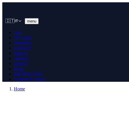
🇮🇹
menu
IT
casa
chi siamo
strumenti
sostienici
squadra
contatto
sponsor
Blog
Palestina Libera
Sostieni il Sudan
Home