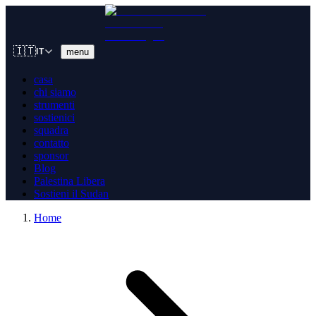
🇮🇹
menu
IT
casa
chi siamo
strumenti
sostienici
squadra
contatto
sponsor
Blog
Palestina Libera
Sostieni il Sudan
Home