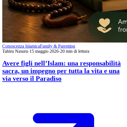
Conoscenza Islamica
Family & Parenting
Tahiru Nasuru
·
15 maggio 2026
·
20
min di lettura
Avere figli nell’Islam: una responsabilità
sacra, un impegno per tutta la vita e una
via verso il Paradiso