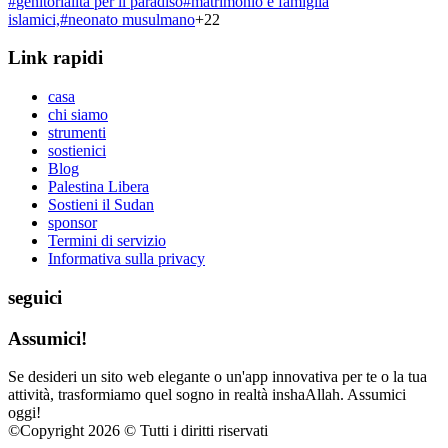
#
genitorialità per il paradiso
#
matrimonio e famiglia
islamici,
#
neonato musulmano
+
22
Link rapidi
casa
chi siamo
strumenti
sostienici
Blog
Palestina Libera
Sostieni il Sudan
sponsor
Termini di servizio
Informativa sulla privacy
seguici
Assumici!
Se desideri un sito web elegante o un'app innovativa per te o la tua
attività, trasformiamo quel sogno in realtà inshaAllah. Assumici
oggi!
©
Copyright 2026 © Tutti i diritti riservati