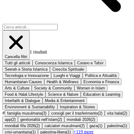
1
risultati
Cancella filtri
Tutti gli articoli
Conoscenza Islamica
Corano e Tafsir
Seerah e Storia Islamica
Crescita Spirituale
Tecnologia e Innovazione
Luoghi e Viaggi
Politica e Attualità
Humanitarian Causes
Health & Wellness
Economia e Finanza
Arts & Culture
Society & Community
Women in Islam
Food & Halal Lifestyle
Science & Nature
Education & Learning
Interfaith & Dialogue
Media & Entertainment
Environment & Sustainability
Inspiration & Stories
#
famiglia musulmana
(
3
)
consigli per il trasferimento
(
2
)
vita halal
(
2
)
app
(
2
)
genitorialità nell’islam
(
2
)
mondiali 2026
(
2
)
mondiali fifa 2026
(
2
)
calciatori musulmani
(
2
)
gaza
(
1
)
palestina
(
1
)
+
119
more
crisi-umanitaria
(
1
)
palestina-libera
(
1
)