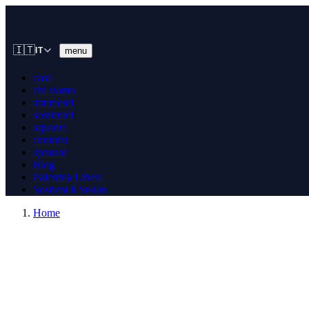
🇮🇹
menu
IT
casa
chi siamo
strumenti
sostienici
squadra
contatto
sponsor
Blog
Palestina Libera
Sostieni il Sudan
Home