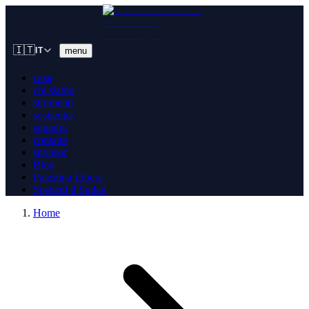
🇮🇹
menu
IT
casa
chi siamo
strumenti
sostienici
squadra
contatto
sponsor
Blog
Palestina Libera
Sostieni il Sudan
Home