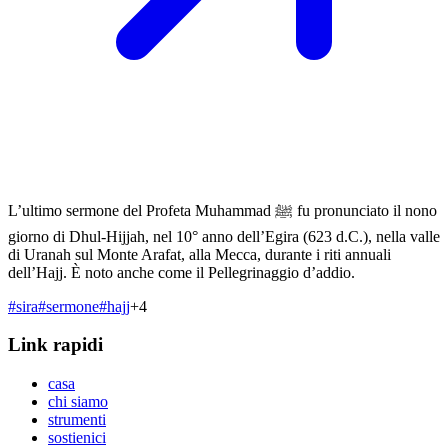
L’ultimo sermone del Profeta Muhammad ﷺ fu pronunciato il nono
giorno di Dhul-Hijjah, nel 10° anno dell’Egira (623 d.C.), nella valle
di Uranah sul Monte Arafat, alla Mecca, durante i riti annuali
dell’Hajj. È noto anche come il Pellegrinaggio d’addio.
#
sira
#
sermone
#
hajj
+
4
Link rapidi
casa
chi siamo
strumenti
sostienici