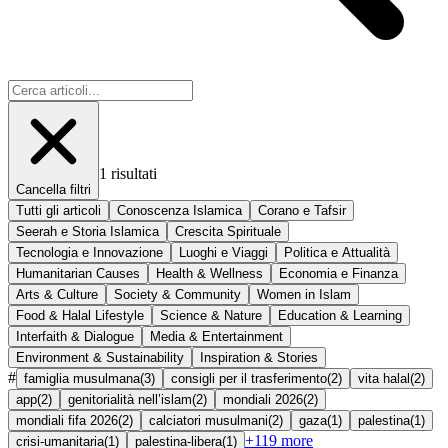
1
risultati
Cancella filtri
Tutti gli articoli
Conoscenza Islamica
Corano e Tafsir
Seerah e Storia Islamica
Crescita Spirituale
Tecnologia e Innovazione
Luoghi e Viaggi
Politica e Attualità
Humanitarian Causes
Health & Wellness
Economia e Finanza
Arts & Culture
Society & Community
Women in Islam
Food & Halal Lifestyle
Science & Nature
Education & Learning
Interfaith & Dialogue
Media & Entertainment
Environment & Sustainability
Inspiration & Stories
#
famiglia musulmana
(
3
)
consigli per il trasferimento
(
2
)
vita halal
(
2
)
app
(
2
)
genitorialità nell’islam
(
2
)
mondiali 2026
(
2
)
mondiali fifa 2026
(
2
)
calciatori musulmani
(
2
)
gaza
(
1
)
palestina
(
1
)
+
119
more
crisi-umanitaria
(
1
)
palestina-libera
(
1
)