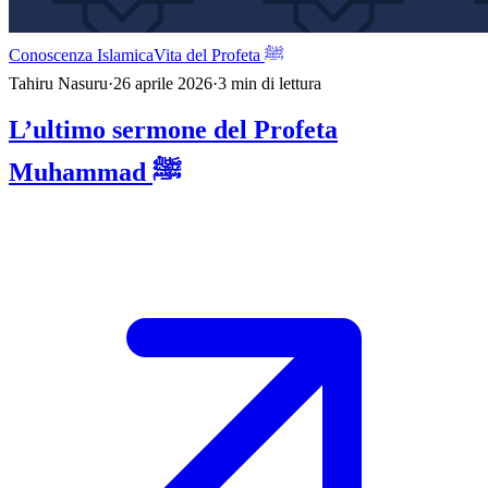
Conoscenza Islamica
Vita del Profeta ﷺ
Tahiru Nasuru
·
26 aprile 2026
·
3
min di lettura
L’ultimo sermone del Profeta
Muhammad ﷺ