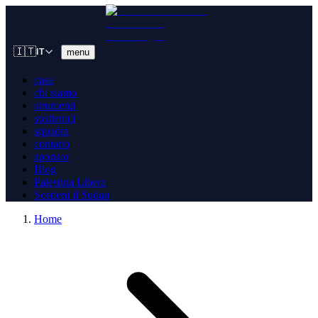
🇮🇹
menu
IT
casa
chi siamo
strumenti
sostienici
squadra
contatto
sponsor
Blog
Palestina Libera
Sostieni il Sudan
Home