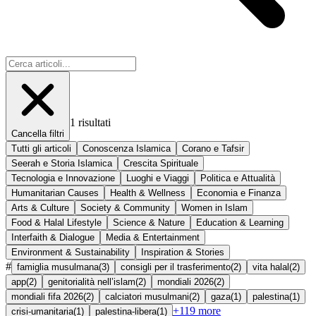
1
risultati
Cancella filtri
Tutti gli articoli
Conoscenza Islamica
Corano e Tafsir
Seerah e Storia Islamica
Crescita Spirituale
Tecnologia e Innovazione
Luoghi e Viaggi
Politica e Attualità
Humanitarian Causes
Health & Wellness
Economia e Finanza
Arts & Culture
Society & Community
Women in Islam
Food & Halal Lifestyle
Science & Nature
Education & Learning
Interfaith & Dialogue
Media & Entertainment
Environment & Sustainability
Inspiration & Stories
#
famiglia musulmana
(
3
)
consigli per il trasferimento
(
2
)
vita halal
(
2
)
app
(
2
)
genitorialità nell’islam
(
2
)
mondiali 2026
(
2
)
mondiali fifa 2026
(
2
)
calciatori musulmani
(
2
)
gaza
(
1
)
palestina
(
1
)
+
119
more
crisi-umanitaria
(
1
)
palestina-libera
(
1
)