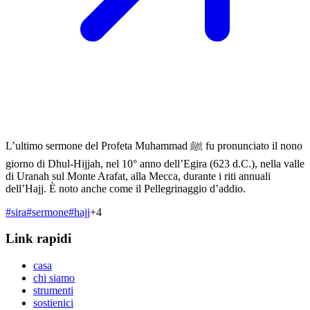
L’ultimo sermone del Profeta Muhammad ﷺ fu pronunciato il nono
giorno di Dhul-Hijjah, nel 10° anno dell’Egira (623 d.C.), nella valle
di Uranah sul Monte Arafat, alla Mecca, durante i riti annuali
dell’Hajj. È noto anche come il Pellegrinaggio d’addio.
#
sira
#
sermone
#
hajj
+
4
Link rapidi
casa
chi siamo
strumenti
sostienici