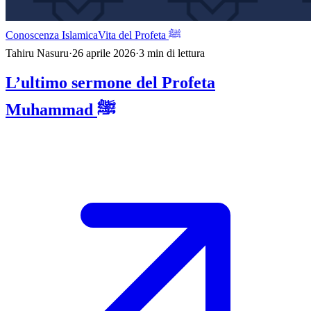
Conoscenza Islamica
Vita del Profeta ﷺ
Tahiru Nasuru
·
26 aprile 2026
·
3
min di lettura
L’ultimo sermone del Profeta
Muhammad ﷺ