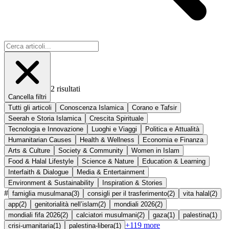
2
risultati
Cancella filtri
Tutti gli articoli
Conoscenza Islamica
Corano e Tafsir
Seerah e Storia Islamica
Crescita Spirituale
Tecnologia e Innovazione
Luoghi e Viaggi
Politica e Attualità
Humanitarian Causes
Health & Wellness
Economia e Finanza
Arts & Culture
Society & Community
Women in Islam
Food & Halal Lifestyle
Science & Nature
Education & Learning
Interfaith & Dialogue
Media & Entertainment
Environment & Sustainability
Inspiration & Stories
#
famiglia musulmana
(
3
)
consigli per il trasferimento
(
2
)
vita halal
(
2
)
app
(
2
)
genitorialità nell’islam
(
2
)
mondiali 2026
(
2
)
mondiali fifa 2026
(
2
)
calciatori musulmani
(
2
)
gaza
(
1
)
palestina
(
1
)
+
119
more
crisi-umanitaria
(
1
)
palestina-libera
(
1
)