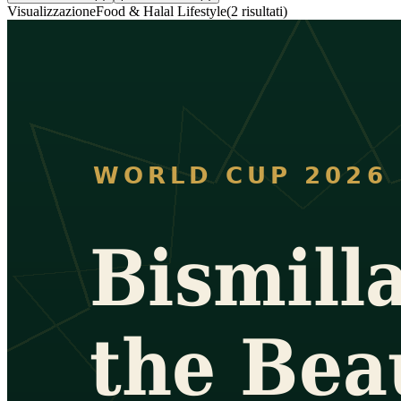
Visualizzazione
Food & Halal Lifestyle
(
2
risultati
)