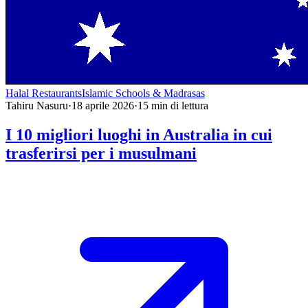
Halal Restaurants
Islamic Schools & Madrasas
Tahiru Nasuru
·
18 aprile 2026
·
15
min di lettura
I 10 migliori luoghi in Australia in cui
trasferirsi per i musulmani