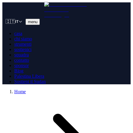
🇮🇹
menu
IT
casa
chi siamo
strumenti
sostienici
squadra
contatto
sponsor
Blog
Palestina Libera
Sostieni il Sudan
Home